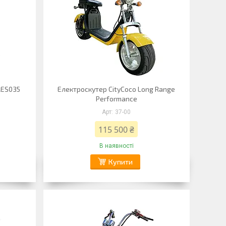
AES035
Електроскутер CityCoco Long Range
Performance
37-00
115 500 ₴
В наявності
Купити