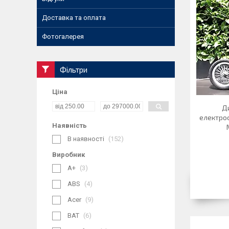
Доставка та оплата
Фотогалерея
Фільтри
Ціна
Д
електро
Наявність
В наявності
152
Виробник
A+
3
ABS
4
Acer
9
BAT
6