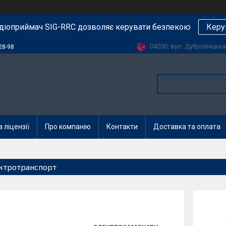
діоприймач SIG-RRC дозволяє керувати безпекою
Керу
04200, вул. Дубровицька, 
28-98
 ліцензії
Про компанію
Контакти
Доставка та оплата
ктротранспорт