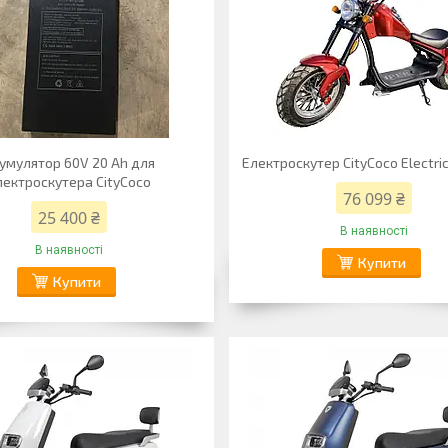
умулятор 60V 20 Ah для
Електроскутер CityCoco Electri
лектроскутера CityCoco
76 099 ₴
25 400 ₴
В наявності
В наявності
Купити
Купити