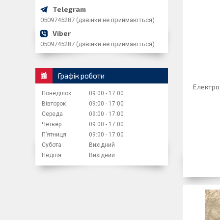
0509745287 (дзвінки не приймаються)
0509745287 (дзвінки не приймаються)
Графік роботи
Електро
Понеділок
09:00
17:00
Вівторок
09:00
17:00
Середа
09:00
17:00
Четвер
09:00
17:00
Пʼятниця
09:00
17:00
Субота
Вихідний
Неділя
Вихідний