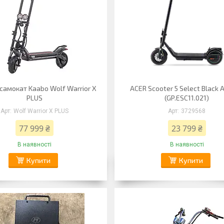
самокат Kaabo Wolf Warrior X
ACER Scooter 5 Select Black 
PLUS
(GP.ESC11.021)
Wolf Warrior X PLUS
3729568
77 999 ₴
23 799 ₴
В наявності
В наявності
Купити
Купити