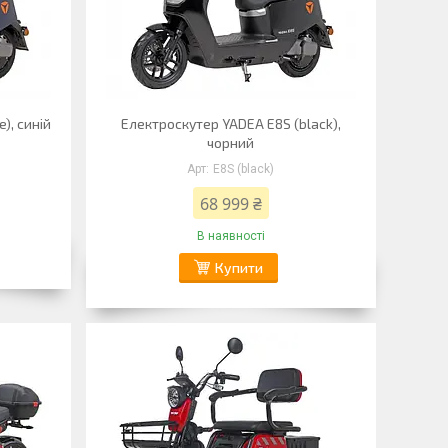
), синій
Електроскутер YADEA E8S (black),
чорний
E8S (black)
68 999 ₴
В наявності
Купити