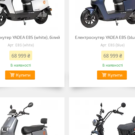
кутер YADEA E8S (white), білий
Електроскутер YADEA E8S (blue
E8S (white)
E8S (blue)
68 999 ₴
68 999 ₴
В наявності
В наявності
Купити
Купити