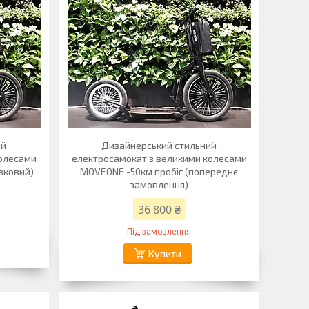
ий
Дизайнерський стильний
колесами
електросамокат з великими колесами
вковий)
MOVEONE -50км пробіг (попереднє
замовлення)
36 800 ₴
Під замовлення
Купити