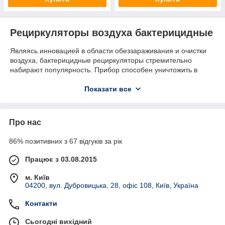
Рециркуляторы воздуха бактерицидные
Являясь инновацией в области обеззараживания и очистки
воздуха, бактерицидные рециркуляторы стремительно
набирают популярность. Прибор способен уничтожить в
помещении до 99% патогенных микроорганизмов. Несмотря
на то, что принцип работы рециркулятора основан на
Показати все
привычных ртутных УФ-лучах, он существенно отличается от
устаревшего прибора.
Про нас
Принцип работы рециркулятора
86% позитивних з 67 відгуків за рік
Привычный ранее облучатель бактерицидного действия
Працює з 03.08.2015
уничтожает бактерии и вредные микроорганизмы прямыми
м. Київ
ультрафиолетовыми лучами. Принцип работы современного
04200, вул. Дубровицька, 28, офіс 108, Київ, Україна
рециркулятора иной. Внутри прибора находятся излучающие
ультрафиолет лампы.
Контакти
При помощи вентиляторов воздух поступает во внутреннюю
камеру рециркулятора с ультрафиолетовым излучением.
Сьогодні вихідний