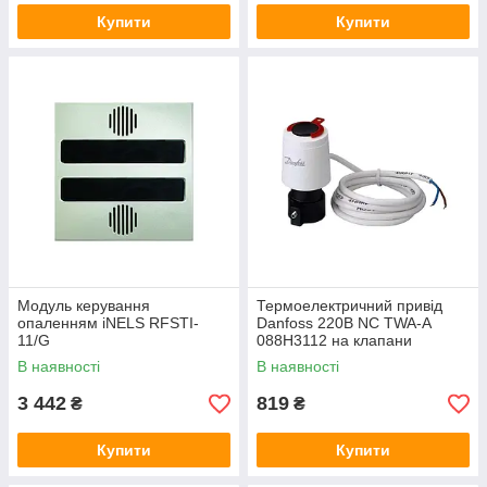
Купити
Купити
Модуль керування
Термоелектричний привід
опаленням iNELS RFSTI-
Danfoss 220В NC TWA-A
11/G
088H3112 на клапани
Danfoss RA
В наявності
В наявності
3 442
819
₴
₴
Купити
Купити