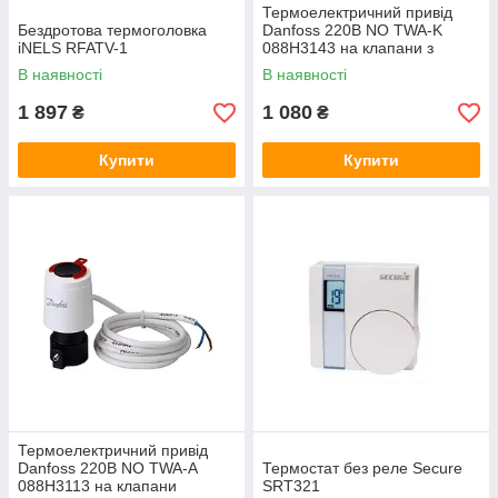
Термоелектричний привід
Бездротова термоголовка
Danfoss 220В NO TWA-K
iNELS RFATV-1
088H3143 на клапани з
різьбленням М30х1.5
В наявності
В наявності
1 897
1 080
₴
₴
Купити
Купити
Термоелектричний привід
Danfoss 220В NO TWA-A
Термостат без реле Secure
088H3113 на клапани
SRT321