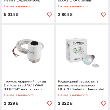
Heatit HEAE5430498-B
M30x1.5/RA клапанів
DAN_LC-13
Немає в наявності
Немає в наявності
5 014
2 804
₴
₴
Термоелектричний привід
Радіаторний термостат з
Danfoss 220В NC TWA-K
датчиком температури
088H3142 на клапани з
FIBARO Radiator Thermostat
різьбленням М30х1.5
Starter Pack — FIBEFGT-
Немає в наявності
Немає в наявності
START
1 029
3 322
₴
₴