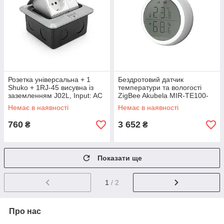
Розетка універсальна + 1
Бездротовий датчик
Shuko + 1RJ-45 висувна із
температури та вологості
заземленням J02L, Input: AC
ZigBee Akubela MIR-TE100-
100-250V 13A, White
TY (00-00001628)
Немає в наявності
Немає в наявності
760
3 652
₴
₴
Показати ще
1
/ 2
Про нас