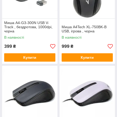
Миша A4-G3-300N USB V-
Track , бездротова, 1000dpi,
Миша A4Tech XL-750BK-B
чорна
USB, iгрова , чорна
В наявності
В наявності
399
999
₴
₴
Купити
Купити