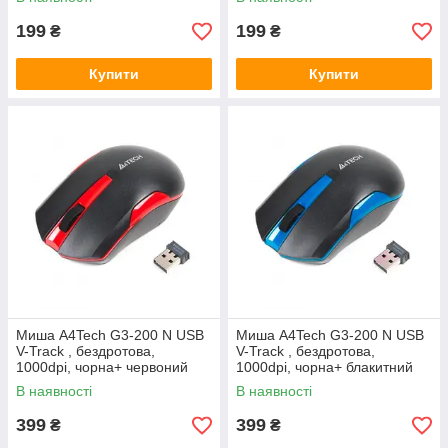
199
199
₴
₴
Купити
Купити
Миша A4Tech G3-200 N USB
Миша A4Tech G3-200 N USB
V-Track , бездротова,
V-Track , бездротова,
1000dpi, чорна+ червоний
1000dpi, чорна+ блакитний
В наявності
В наявності
399
399
₴
₴