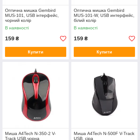
Оптична мишка Gembird
Оптична мишка Gembird
MUS-101, USB інтерфейс,
MUS-101-W, USB интерфейс,
чорний колір
білий колір
В наявності
В наявності
159
159
₴
₴
Купити
Купити
Миша A4Tech N-350-2 V-
Миша A4Tech N-500F V-Track
Track USB,чорна
USB, ciра