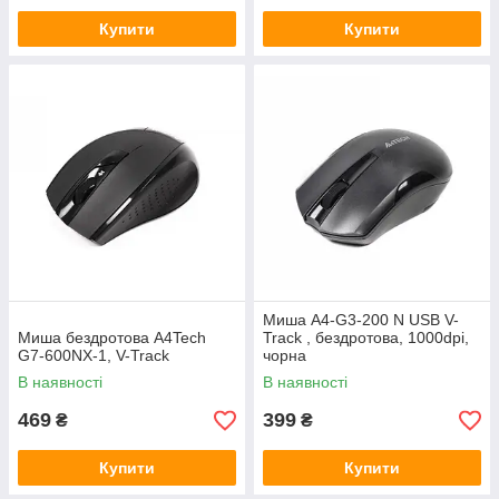
Купити
Купити
Миша A4-G3-200 N USB V-
Миша бездротова A4Tech
Track , бездротова, 1000dpi,
G7-600NX-1, V-Track
чорна
В наявності
В наявності
469
399
₴
₴
Купити
Купити