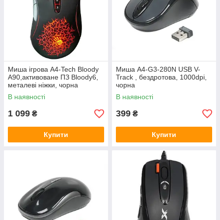
Миша ігрова A4-Tech Bloody
Миша A4-G3-280N USB V-
A90,активоване ПЗ Bloody6,
Track , бездротова, 1000dpi,
металеві ніжки, чорна
чорна
В наявності
В наявності
1 099
399
₴
₴
Купити
Купити