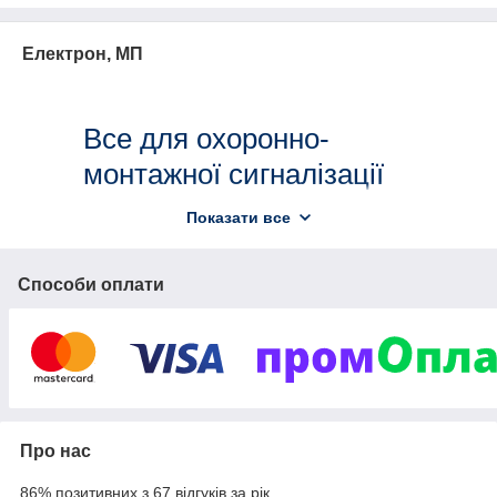
Електрон, МП
Все для охоронно-
монтажної сигналізації
Показати все
Пропонуємо широкий спектр обладнання
власного виробництва, також від
Способи оплати
провідних зарубіжних фірм-виробників
Вся наша продукція сертифікована. Реалізуємо за
вигідними цінами з швидкою доставкою по всій
Україні. Надаємо гнучкі знижки постійним клієнтам
та спеціальні ціни для монтажних і будівельних
Про нас
організацій. Гарантуємо професійну допомогу при
86% позитивних з 67 відгуків за рік