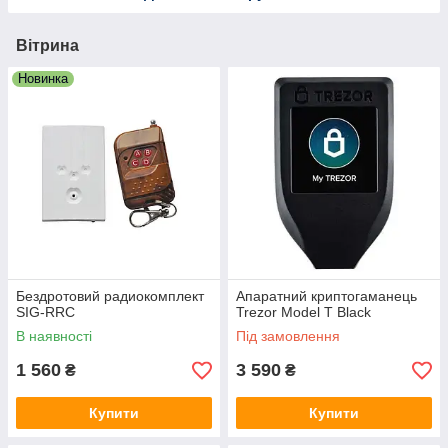
Вітрина
Новинка
Бездротовий радиокомплект
Апаратний криптогаманець
SIG-RRC
Trezor Model T Black
В наявності
Під замовлення
1 560
3 590
₴
₴
Купити
Купити