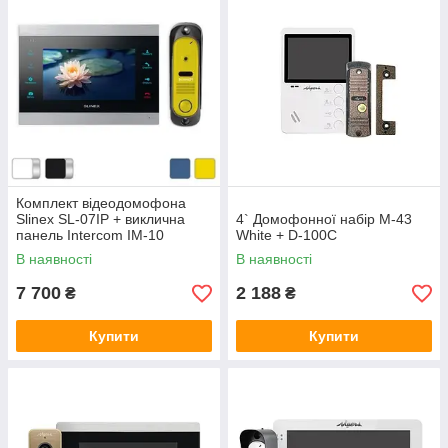
Комплект відеодомофона
Slinex SL-07IP + виклична
4` Домофонної набір M-43
панель Intercom IM-10
White + D-100C
В наявності
В наявності
7 700
2 188
₴
₴
Купити
Купити