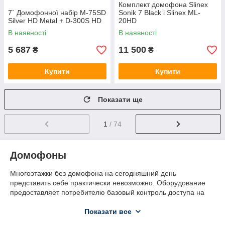
Комплект домофона Slinex
7` Домофонної набір M-75SD
Sonik 7 Black і Slinex ML-
Silver HD Metal + D-300S HD
20HD
В наявності
В наявності
5 687
11 500
₴
₴
Купити
Купити
Показати ще
1
/ 74
Домофоны
Многоэтажки без домофона на сегодняшний день
представить себе практически невозможно. Оборудование
предоставляет потребителю базовый контроль доступа на
объекты. Помимо этого, жители дома получают возможность
впускать желанных гостей, не покидая пределов собственной
Показати все
квартиры. Таким образом, домофоны представляют собой