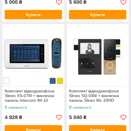
5 000
5 600
₴
₴
Купити
Купити
Комплект відеодомофона
Комплект відеодомофона
Slinex XS-07M + виклична
Slinex SQ-04M + виклична
панель Intercom IM-10
панель Slinex ML-20HD
В наявності
В наявності
4 928
5 040
₴
₴
Купити
Купити