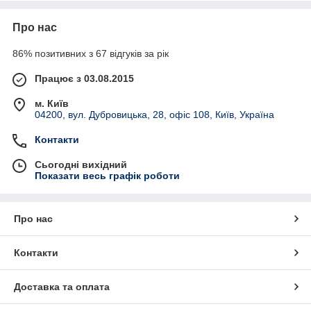
систему повышенной и комфортной безопасности для своих
владельцев.
Про нас
В последнее время принято устанавливать видео или
аудиодомофоны не только в многоэтажках, системы можно
86% позитивних з 67 відгуків за рік
увидеть в:
Працює з 03.08.2015
· частных домах и загородных коттеджах;
· офисах и административных зданиях;
м. Київ
04200, вул. Дубровицька, 28, офіс 108, Київ, Україна
· на территории предприятий промышленного
назначения.
Контакти
Такому разнообразию применения способствует
Сьогодні вихідний
возможность выбрать оптимально подходящее
Показати весь графік роботи
оборудование среди широкого ассортимента
представленных на рынке моделей.
Про нас
Домофоны различного предназначения
и их составляющие
Контакти
В зависимости от сложности системы в ее комплектацию
Доставка та оплата
может входить два или более двух модулей, которые
соединены между собой: