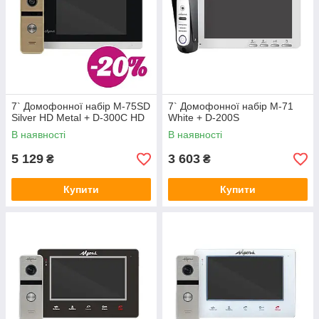
7` Домофонної набір M-75SD
7` Домофонної набір M-71
Silver HD Metal + D-300C HD
White + D-200S
В наявності
В наявності
5 129
3 603
₴
₴
Купити
Купити