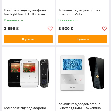
Комплект відеодомофона
Комплект відеодомофона
Neolight NeoKIT HD Silver
Intercom IM-12
В наявності
В наявності
3 899
3 920
₴
₴
Купити
Купити
Комплект відеодомофона
Комплект відеодомофона
Slinex SQ-04M + виклична