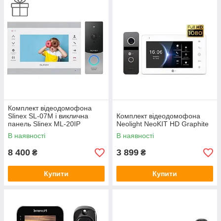
Комплект відеодомофона
Slinex SL-07M і виклична
Комплект відеодомофона
панель Slinex ML-20IP
Neolight NeoKIT HD Graphite
В наявності
В наявності
8 400
3 899
₴
₴
Купити
Купити