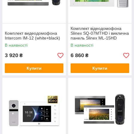
Комплект відеодомофона
Комплект видеодомофона
Slinex SQ-07MTHD і виклична
Intercom IM-12 (white+black)
панель Slinex ML-15HD
В наявності
В наявності
3 920
6 860
₴
₴
Купити
Купити