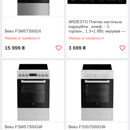
ARDESTO Плитка настільна
індукційна , комф. - 2,
Beko FSM57300GX
горізон., 1.3+1.8Вт, керував —
сенсор, таймер, boost,
Немає в наявності
Немає в наявності
чорний
15 999
3 699
₴
₴
Beko FSM57300GW
Beko FSS57000GW