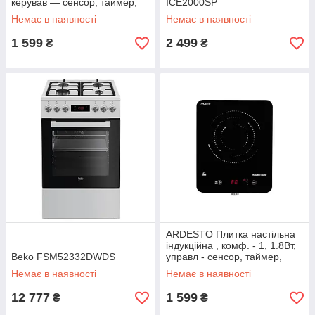
керував — сенсор, таймер,
ICE2000SP
boost, чорний
Немає в наявності
Немає в наявності
1 599
2 499
₴
₴
ARDESTO Плитка настільна
індукційна , комф. - 1, 1.8Вт,
Beko FSM52332DWDS
управл - сенсор, таймер,
чорний
Немає в наявності
Немає в наявності
12 777
1 599
₴
₴