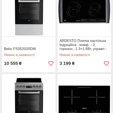
ARDESTO Плитка настільна
індукційна , комф. - 2,
Beko FSS52020DW
горизон., 1.3+1.6Вт, управл -
сенсор, таймер, чорний
Немає в наявності
Немає в наявності
10 555
3 199
₴
₴