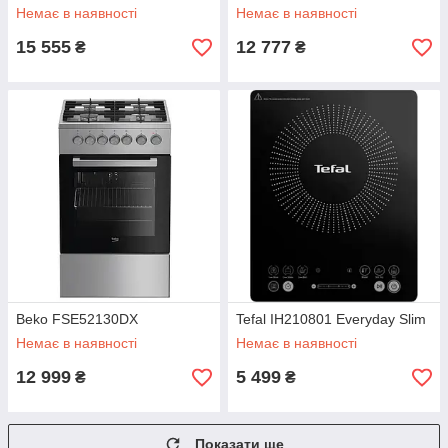
Немає в наявності
Немає в наявності
15 555
12 777
₴
₴
Beko FSE52130DX
Tefal IH210801 Everyday Slim
Немає в наявності
Немає в наявності
12 999
5 499
₴
₴
Показати ще