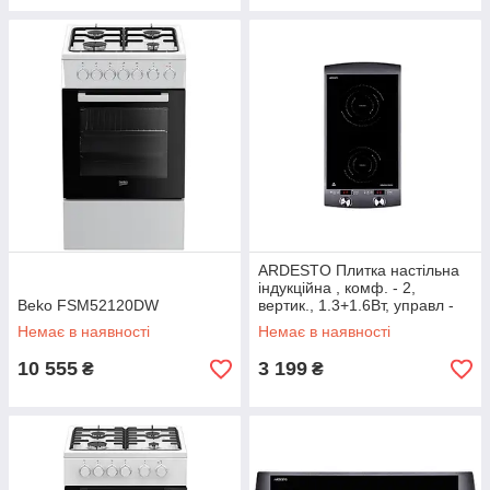
ARDESTO Плитка настільна
індукційна , комф. - 2,
Beko FSM52120DW
вертик., 1.3+1.6Вт, управл -
сенсор, таймер, чорний
Немає в наявності
Немає в наявності
10 555
3 199
₴
₴