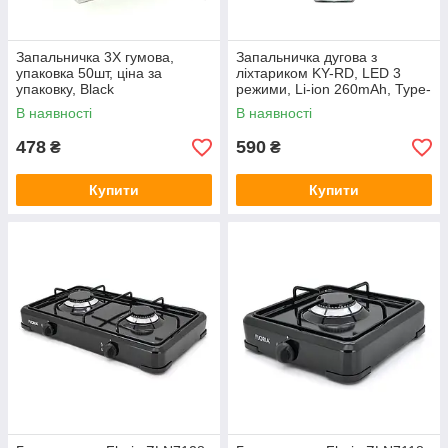
Запальничка 3X гумова,
Запальничка дугова з
упаковка 50шт, ціна за
ліхтариком KY-RD, LED 3
упаковку, Black
режими, Li-ion 260mAh, Type-
C, IP56, 95x28mm, Red, BOX
В наявності
В наявності
478
590
₴
₴
Купити
Купити