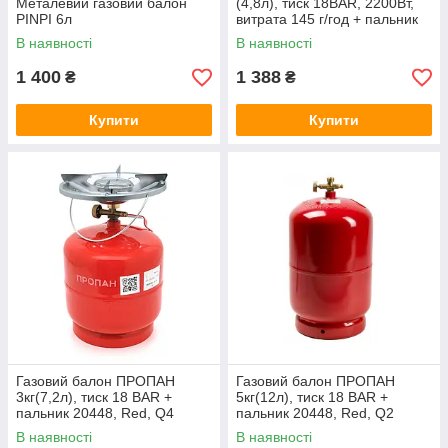
Металевий газовий балон
(4,8л), тиск 18BAR, 2200Вт,
PINPI 6л
витрата 145 г/год + пальник
20448, Red, Q4
В наявності
В наявності
1 400
1 388
₴
₴
Купити
Купити
Газовий балон ПРОПАН
Газовий балон ПРОПАН
3кг(7,2л), тиск 18 BAR +
5кг(12л), тиск 18 BAR +
пальник 20448, Red, Q4
пальник 20448, Red, Q2
В наявності
В наявності