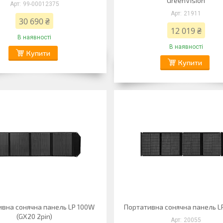
GreenVision
99-00012375
21911
30 690 ₴
12 019 ₴
В наявності
В наявності
Купити
Купити
вна сонячна панель LP 100W
Портативна сонячна панель L
(GX20 2pin)
20055