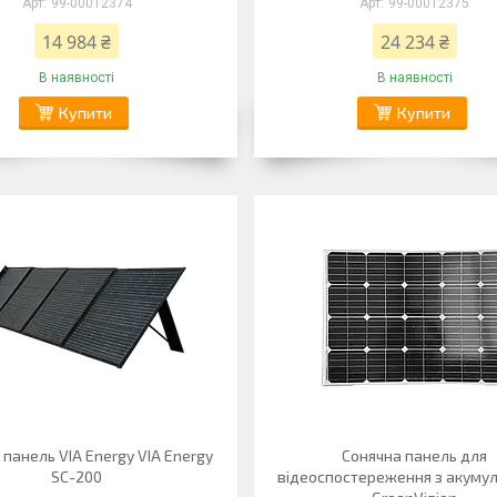
99-00012374
99-00012375
14 984 ₴
24 234 ₴
В наявності
В наявності
Купити
Купити
 панель VIA Energy VIA Energy
Сонячна панель для
SC-200
відеоспостереження з акуму