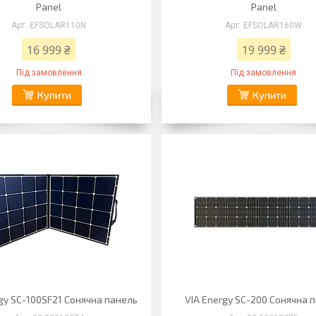
Panel
Panel
EFSOLAR110N
EFSOLAR160W
16 999 ₴
19 999 ₴
Під замовлення
Під замовлення
Купити
Купити
gy SC-100SF21 Сонячна панель
VIA Energy SC-200 Сонячна 