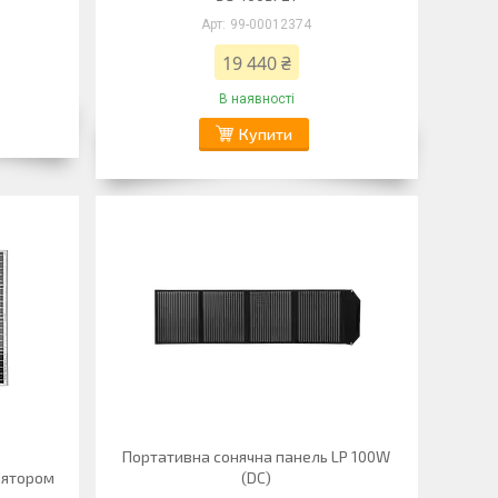
99-00012374
19 440 ₴
В наявності
Купити
Портативна сонячна панель LP 100W
лятором
(DC)