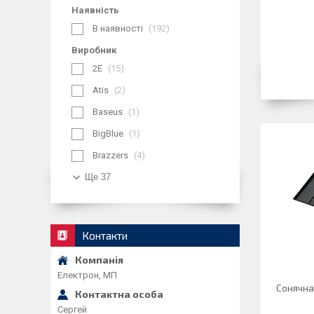
Наявність
В наявності
192
Виробник
2E
15
Atis
2
Baseus
1
BigBlue
1
Brazzers
4
Ще 37
Контакти
Електрон, МП
Сонячна
Сергей