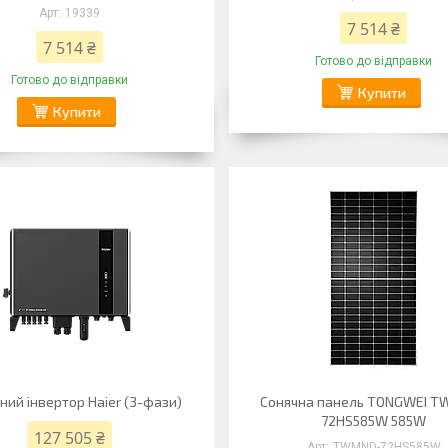
19339
7 514 ₴
7 514 ₴
Готово до відправки
Готово до відправки
Купити
Купити
ний інвертор Haier (3-фази)
Сонячна панель TONGWEI 
72HS585W 585W
127 505 ₴
TWMND-72HS585W