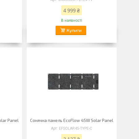
4 999 ₴
В наявності
Купити
lar Panel
Сонячна панель EcoFlow 45W Solar Panel
EFSOLAR45-TYPE-C