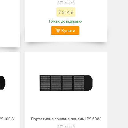
20524
7 514 ₴
Готово до відправки
Купити
PS 100W
Портативна сонячна панель LPS 60W
20054