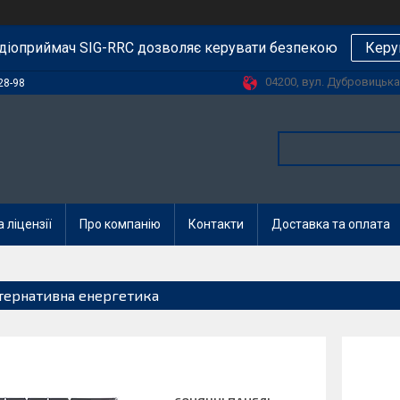
діоприймач SIG-RRC дозволяє керувати безпекою
Керу
04200, вул. Дубровицька, 
28-98
 ліцензії
Про компанію
Контакти
Доставка та оплата
тернативна енергетика