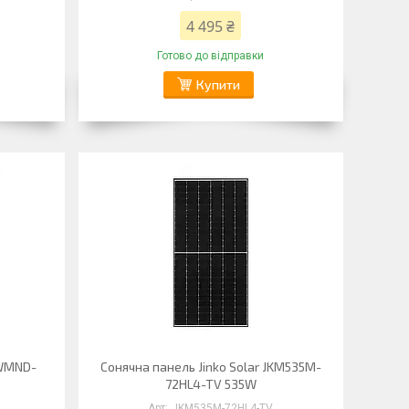
4 495 ₴
Готово до відправки
Купити
TWMND-
Сонячна панель Jinko Solar JKM535M-
72HL4-TV 535W
JKM535M-72HL4-TV