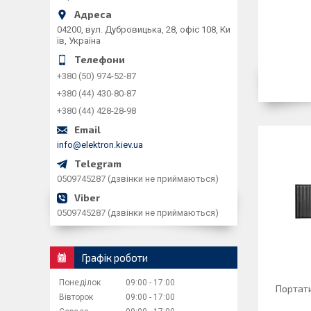
04200, вул. Дубровицька, 28, офіс 108, Ки
їв, Україна
+380 (50) 974-52-87
+380 (44) 430-80-87
+380 (44) 428-28-98
info@elektron.kiev.ua
0509745287 (дзвінки не приймаються)
0509745287 (дзвінки не приймаються)
Графік роботи
Понеділок
09:00
17:00
Портати
Вівторок
09:00
17:00