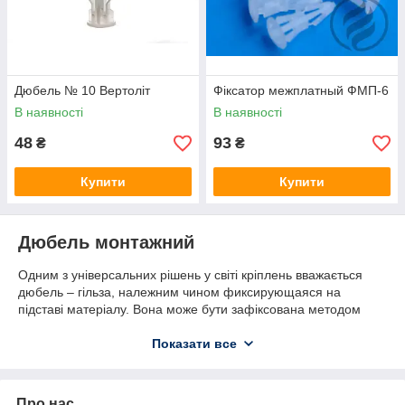
Дюбель № 10 Вертоліт
Фіксатор межплатный ФМП-6
В наявності
В наявності
48
93
₴
₴
Купити
Купити
Дюбель монтажний
Одним з універсальних рішень у світі кріплень вважається
дюбель – гільза, належним чином фиксирующаяся на
підставі матеріалу. Вона може бути зафіксована методом
забивання під втулку або укручуванням. Якісне зчеплення
елементів забезпечується здатністю гільзи змінювати свою
Показати все
форму під час монтажу. Вона може розширюватися,
складатися, або скручуватися. Кріпильними деталями для
монтажного дюбеля можуть виступати цвяхи, шурупи або
Про нас