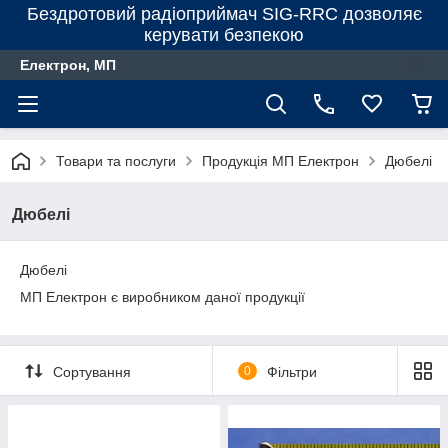
Бездротовий радіоприймач SIG-RRC дозволяє
керувати безпекою
Електрон, МП
Товари та послуги
Продукція МП Електрон
Дюбелі
Дюбелі
Дюбелі
МП Електрон є виробником даної продукції
Сортування
0
Фільтри