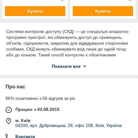
Купити
Купити
Системи контролю доступу (СКД) — це спеціальні апаратно-
програмні пристрої, які обмежують доступ до приміщень,
об'єктів, підприємств, закритим для відвідування сторонніми
особами. СКД можуть обмежувати вхід лише до одній точці
або до кільком. Такий спосіб контролю є обов'язковим
елементом в організації системи безпеки.
Показати все
Гідність СКД також у те, що при втраті працівником ключа або
карти їх легко можна виключити з списку пристроїв для
доступу. Це гарантує, що несанкціонованого входу
Про нас
не відбудеться.
Мережеві системи контролю доступу
86% позитивних з 66 відгуків за рік
Системы контроля и управления доступом могут
Працює з 03.08.2015
быть локальными и сетевыми. Первые отвечают
за ограничение доступа к одной точке. Сетевые системы
м. Київ
используются в более глобальных масштабах: для офисов,
04200, вул. Дубровицька, 28, офіс 108, Київ, Україна
промышленных предприятий, комплексов. Такие системы
более сложны в установке, чем локальные, и требуют
Контакти