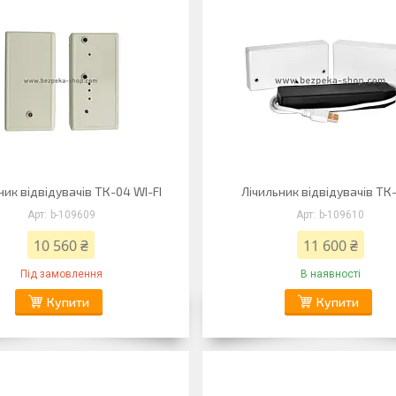
ник відвідувачів ТК-04 WI-FI
Лічильник відвідувачів ТК
b-109609
b-109610
10 560 ₴
11 600 ₴
Під замовлення
В наявності
Купити
Купити