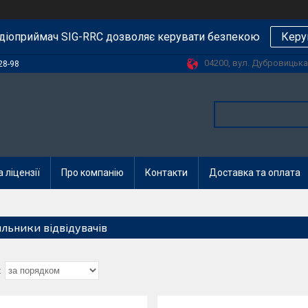
діоприймач SIG-RRC дозволяє керувати безпекою
Керу
04200, вул. Дубровицька, 
28-98
 ліцензії
Про компанію
Контакти
Доставка та оплата
ильники відвідувачів