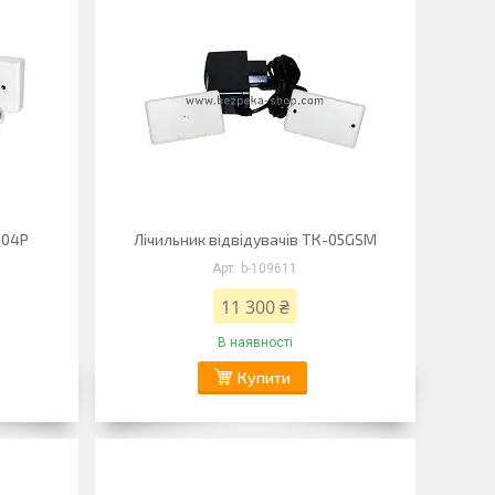
-04Р
Лічильник відвідувачів ТК-05GSM
b-109611
11 300 ₴
В наявності
Купити