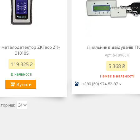
 металодетектор ZKTeco ZK-
Лічильник відвідувачів Т
D1010S
b-109604
119 325 ₴
5 368 ₴
В наявності
Немає в наявності
Купити
+380 (50) 974-52-87