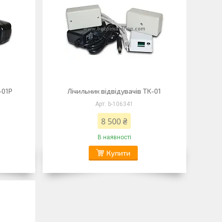
-01Р
Лічильник відвідувачів TK-01
b-106341
8 500 ₴
В наявності
Купити