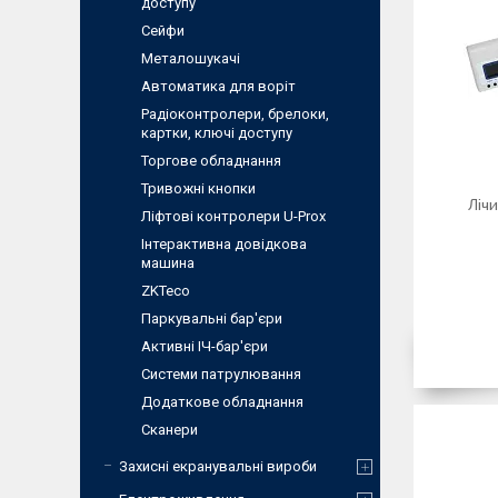
доступу
Сейфи
Металошукачі
Автоматика для воріт
Радіоконтролери, брелоки,
картки, ключі доступу
Торгове обладнання
Тривожні кнопки
Ліч
Ліфтові контролери U-Prox
Інтерактивна довідкова
машина
ZKTeco
Паркувальні бар'єри
Активні ІЧ-бар'єри
Системи патрулювання
Додаткове обладнання
Сканери
Захисні екранувальні вироби