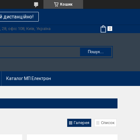
Кошик
й дистанційно!
28, офіс 108, Київ, Україна
Пошук...
Каталог МП Електрон
Галерея
Список