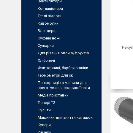
Вентилятори
Кондиціонери
Теплі підлоги
Кавомолки
Блендери
Кухонні ножі
Сушарки
Рекуп
Для різання овочів/фруктів
Хлібопечі
Фритюрниці, барбекюшнiци
Термометри для їжі
Попкорниці та машини для
приготування солодкої вати
Медіа приставки
Тюнері Т2
Пульти
Машинки для зняття катишок
Кулери
Камери