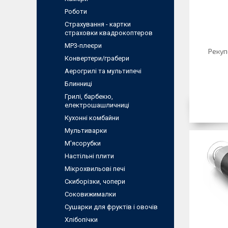
Роботи
Страхування - картки
страховки квадрокоптеров
MP3-плеєри
Рекуп
Конвертери/грабери
Аерогрилі та мультипечі
Блинниці
Грилі, барбекю,
електрошашличниці
Кухонні комбайни
Мультиварки
М'ясорубки
Настільні плити
Мікрохвильові печі
Скиборізки, чопери
Соковижималки
Сушарки для фруктів і овочів
Хлібопічки