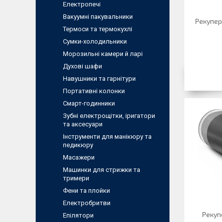
Електропечі
Вакуумні пакувальники
Рекупер
Термоси та термокухлі
Сумки-холодильники
Морозильні камери й ларі
Духові шафи
Навушники та гарнітури
Портативні колонки
Смарт-годинники
Зубні електрощітки, іригатори
та аксесуари
Інструменти для манікюру та
педикюру
Масажери
Машинки для стрижки та
тримери
Фени та плойки
Електробритви
Рекуп
Епілятори