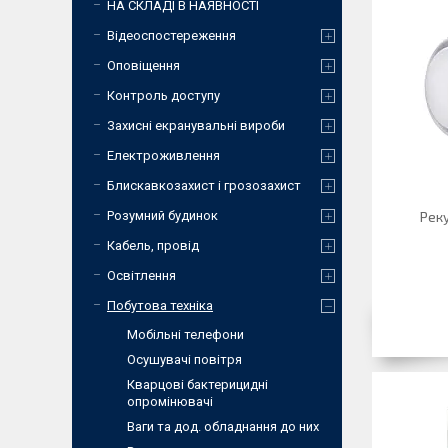
НА СКЛАДІ В НАЯВНОСТІ
Відеоспостереження
Оповіщення
Контроль доступу
Захисні екранувальні вироби
Електроживлення
Блискавкозахист і грозозахист
Розумний будинок
Рек
Кабель, провід
Освітлення
Побутова техніка
Мобiльнi телефони
Осушувачі повітря
Кварцові бактерицидні
опромінювачі
Ваги та дод. обладнання до них