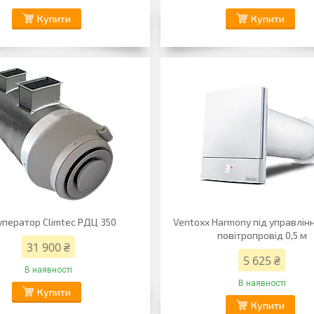
Купити
Купити
уператор Climtec РДЦ 350
Ventoxx Harmony під управлінн
повітропровід 0,5 м
31 900 ₴
5 625 ₴
В наявності
В наявності
Купити
Купити