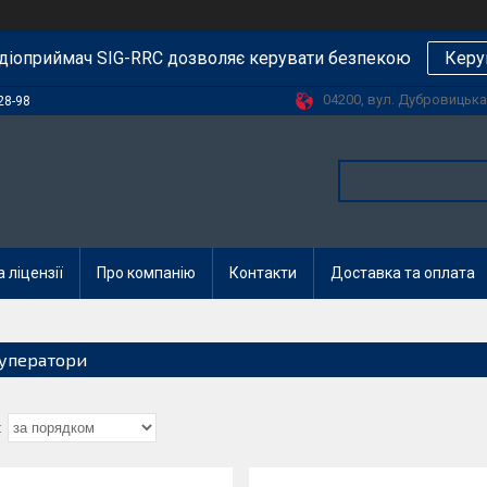
діоприймач SIG-RRC дозволяє керувати безпекою
Керу
04200, вул. Дубровицька, 
28-98
 ліцензії
Про компанію
Контакти
Доставка та оплата
уператори