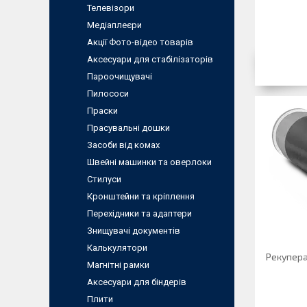
Телевізори
Медіаплеєри
Акції Фото-відео товарів
Аксесуари для стабілізаторів
Пароочищувачі
Пилососи
Праски
Прасувальні дошки
Засоби від комах
Швейні машинки та оверлоки
Стилуси
Кронштейни та кріплення
Перехідники та адаптери
Знищувачі документів
Калькулятори
Рекупера
Магнітні рамки
Аксесуари для біндерів
Плити