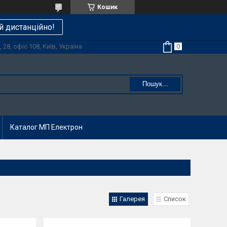
Кошик
й дистанційно!
28, офіс 108, Київ, Україна
Пошук...
Каталог МП Електрон
Галерея
Список