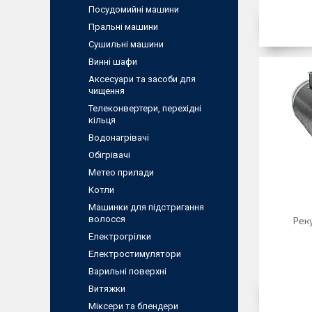
Посудомийні машини
Пральні машини
Сушильні машини
Винні шафи
Аксесуари та засоби для
чищення
Телеконвертери, перехідні
кільця
Водонагрівачі
Обігрівачі
Метео прилади
Котли
Машинки для підстригання
волосся
Рек
Електрогрілки
Електростимулятори
Варильні поверхні
Витяжки
Міксери та блендери