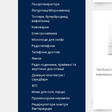
Льодогенератори
Йогуртниці\Морозивниці
Тостери, бутербродниці,
вафельниці
Кавоварки
Електрочайники
Моноподи для селфі
Радіотелефони
Телефони дротові
Факси
Радіо годинники, приймачі та
акустичні док-станції
Ventoxx 
зовнішньо
Домашні кінотеатри і
саундбари
АТС
Млин для солi, перцю
Рушникосушки керамічні
Рециркулятори повітря
бактерицидні