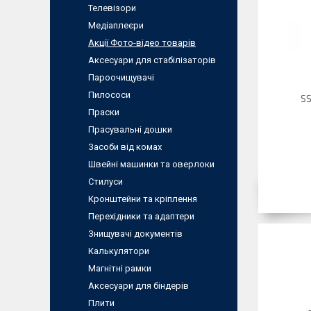
Телевізори
Медіаплеєри
Акції Фото-відео товарів
Аксесуари для стабілізаторів
Пароочищувачі
Пилососи
SS
Праски
Прасувальні дошки
Засоби від комах
Швейні машинки та оверлоки
Стилуси
Кронштейни та кріплення
Перехідники та адаптери
Знищувачі документів
Калькулятори
Магнітні рамки
Аксесуари для біндерів
Плити