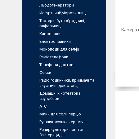
Льодогенератори
Йогуртниці\Морозивниці
Тостери, бутербродниці,
вафельниці
Камера і
Кавоварки
Електрочайники
Моноподи для селфі
Радіотелефони
Телефони дротові
Факси
Радіо годинники, приймачі та
акустичні док-станції
Домашні кінотеатри і
саундбари
АТС
Млин для солi, перцю
Рушникосушки керамічні
Рециркулятори повітря
бактерицидні