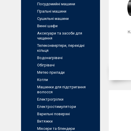
Посудомийні машини
Пральні машини
Сушильні машини
Винні шафи
К
Аксесуари та засоби для
чищення
Телеконвертери, перехідні
кільця
Водонагрівачі
Обігрівачі
Метео прилади
Котли
Машинки для підстригання
волосся
Електрогрілки
Електростимулятори
Варильні поверхні
Витяжки
Міксери та блендери