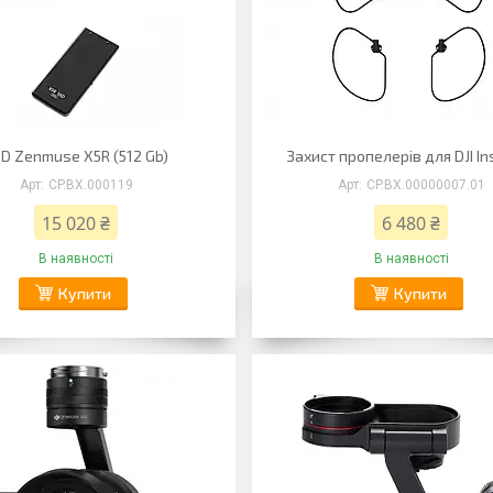
D Zenmuse X5R (512 Gb)
Захист пропелерів для DJI In
CP.BX.000119
CP.BX.00000007.01
15 020 ₴
6 480 ₴
В наявності
В наявності
Купити
Купити