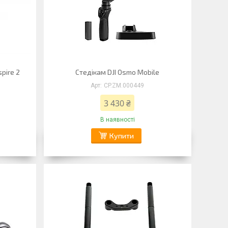
spire 2
Стедікам DJI Osmo Mobile
CP.ZM.000449
3 430 ₴
В наявності
Купити