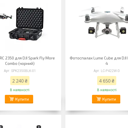
C 2350 для DJI Spark Fly More
Фотоспалах Lume Cube для DJI
Combo (чорний)
4
SPK2350BLK-01
LC-P422W-D
2 240 ₴
4 650 ₴
В наявності
В наявності
Купити
Купити