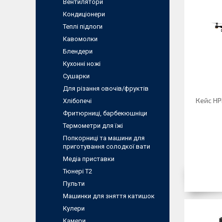
Вентилятори
Кондиціонери
Теплі підлоги
Кавомолки
Блендери
Кухонні ножі
Сушарки
Для різання овочів/фруктів
Кейс HPR
Хлібопечі
Фритюрниці, барбекюшнiци
Термометри для їжі
Попкорниці та машини для
приготування солодкої вати
Медіа приставки
Тюнері Т2
Пульти
Машинки для зняття катишок
Кулери
Камери