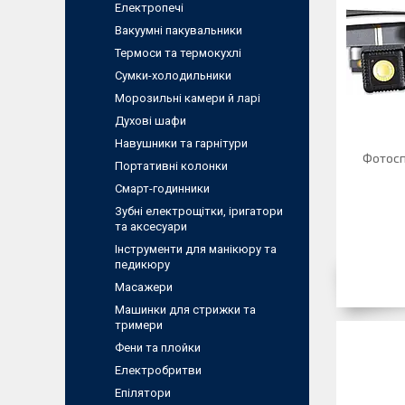
Електропечі
Вакуумні пакувальники
Термоси та термокухлі
Сумки-холодильники
Морозильні камери й ларі
Духові шафи
Навушники та гарнітури
Фотосп
Портативні колонки
Смарт-годинники
Зубні електрощітки, іригатори
та аксесуари
Інструменти для манікюру та
педикюру
Масажери
Машинки для стрижки та
тримери
Фени та плойки
Електробритви
Епілятори