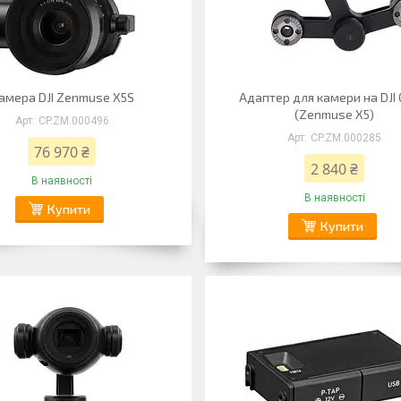
амера DJI Zenmuse X5S
Адаптер для камери на DJI
(Zenmuse X5)
CP.ZM.000496
CP.ZM.000285
76 970 ₴
2 840 ₴
В наявності
В наявності
Купити
Купити