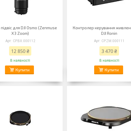
 підвіс для DJI Osmo (Zenmuse
Контролер керування живлен
X3 Zoom)
DJI Ronin
CP.BX.000112
CP.ZM.000111
12 850 ₴
3 470 ₴
В наявності
В наявності
Купити
Купити