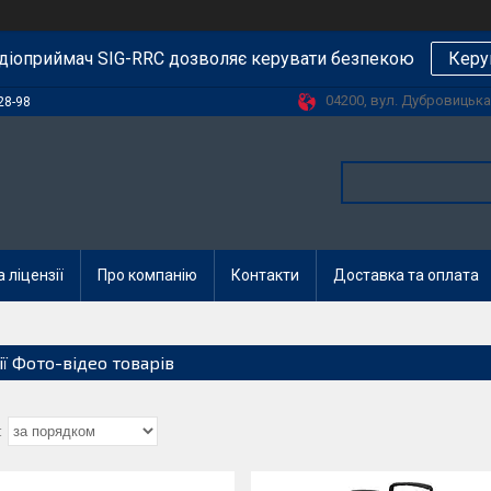
діоприймач SIG-RRC дозволяє керувати безпекою
Керу
04200, вул. Дубровицька, 
28-98
 ліцензії
Про компанію
Контакти
Доставка та оплата
ії Фото-відео товарів