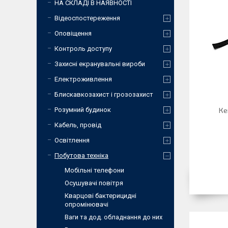
НА СКЛАДІ В НАЯВНОСТІ
Відеоспостереження
Оповіщення
Контроль доступу
Захисні екранувальні вироби
Електроживлення
Блискавкозахист і грозозахист
Розумний будинок
Ке
Кабель, провід
Освітлення
Побутова техніка
Мобiльнi телефони
Осушувачі повітря
Кварцові бактерицидні
опромінювачі
Ваги та дод. обладнання до них