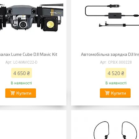
алах Lume Cube DJI Mavic Kit
Автомобільна зарядка DJI Ins
LC-MAVIC22-D
CP.BX.000228
4 650 ₴
4 520 ₴
В наявності
В наявності
Купити
Купити