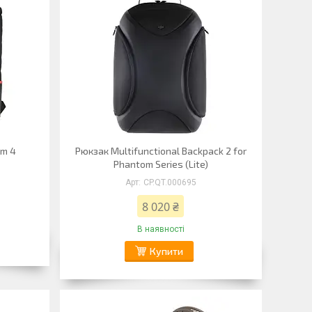
om 4
Рюкзак Multifunctional Backpack 2 for
Phantom Series (Lite)
CP.QT.000695
8 020 ₴
В наявності
Купити