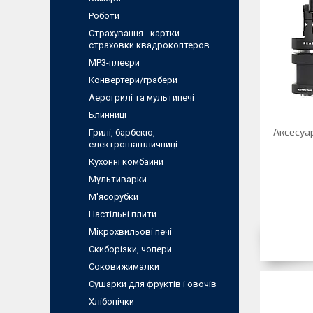
Роботи
Страхування - картки
страховки квадрокоптеров
MP3-плеєри
Конвертери/грабери
Аерогрилі та мультипечі
Блинниці
Аксесуар
Грилі, барбекю,
електрошашличниці
Кухонні комбайни
Мультиварки
М'ясорубки
Настільні плити
Мікрохвильові печі
Скиборізки, чопери
Соковижималки
Сушарки для фруктів і овочів
Хлібопічки