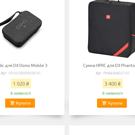
йс для DJI Osmo Mobile 3
Сумка HPRC для DJI Phant
CP.OS.00000039.01
PHA4-BAG27-01
1 020 ₴
3 400 ₴
В наявності
В наявності
Купити
Купити