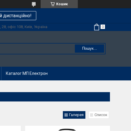
Кошик
й дистанційно!
28, офіс 108, Київ, Україна
Пошук...
Каталог МП Електрон
Галерея
Список