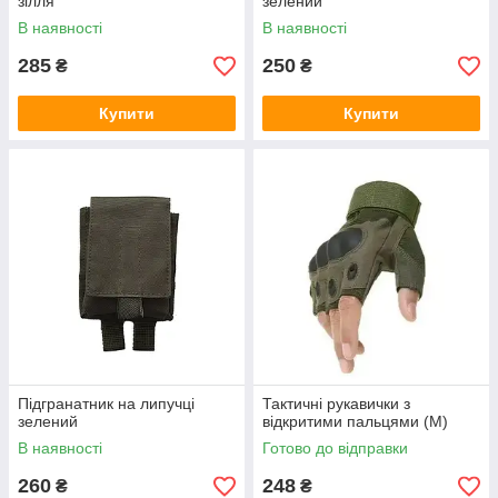
зілля
зелений
В наявності
В наявності
285
250
₴
₴
Купити
Купити
Підгранатник на липучці
Тактичні рукавички з
зелений
відкритими пальцями (M)
В наявності
Готово до відправки
260
248
₴
₴