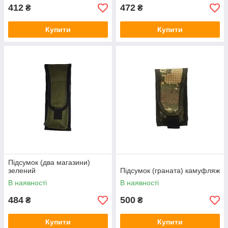
412
472
₴
₴
Купити
Купити
Підсумок (два магазини)
зелений
Підсумок (граната) камуфляж
В наявності
В наявності
484
500
₴
₴
Купити
Купити