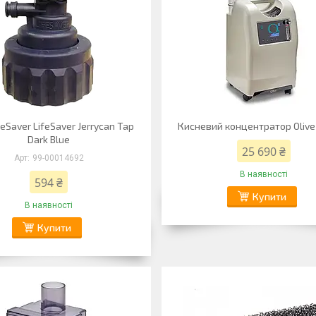
feSaver LifeSaver Jerrycan Tap
Кисневий концентратор Olive
Dark Blue
25 690 ₴
99-00014692
В наявності
594 ₴
Купити
В наявності
Купити