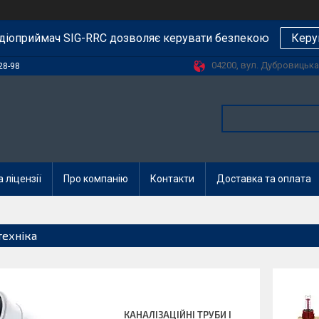
діоприймач SIG-RRC дозволяє керувати безпекою
Керу
04200, вул. Дубровицька, 
28-98
 ліцензії
Про компанію
Контакти
Доставка та оплата
техніка
КАНАЛІЗАЦІЙНІ ТРУБИ І