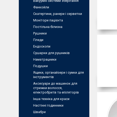
Вакуумні системи зберігання
Фанкойли
Скатертини, ранери і серветки
Монітори пацієнта
Постільна білизна
Рушники
Пледи
Ендоскопи
Сушарки для рушників
Наматрацники
Подушки
Ящики, органайзери і сумки для
інструментів
Аксесуари до машинок для
стрижки волосся,
електробритв та епіляторів
Інша техніка для краси
Настінні годинники
Швабри