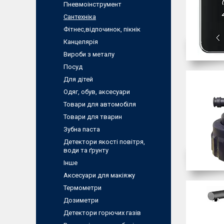
Пневмоiнструмент
Сантехніка
Фітнес,відпочинок, пікнік
Канцелярiя
Вироби з металу
Посуд
Для дiтей
Одяг, обув, аксесуари
Товари для автомобіля
Товари для тварин
Зубна паста
Детектори якості повітря,
води та ґрунту
Інше
Аксесуари для макіяжу
Термометри
Дозиметри
Детектори горючих газів