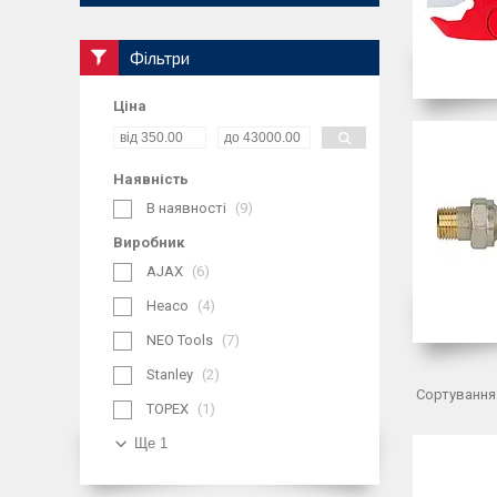
Фільтри
Ціна
Наявність
В наявності
9
Виробник
AJAX
6
Heaco
4
NEO Tools
7
Stanley
2
TOPEX
1
Ще 1