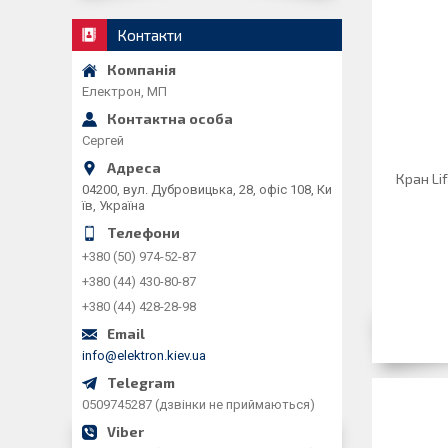
Контакти
Електрон, МП
Сергей
Кран Li
04200, вул. Дубровицька, 28, офіс 108, Ки
їв, Україна
+380 (50) 974-52-87
+380 (44) 430-80-87
+380 (44) 428-28-98
info@elektron.kiev.ua
0509745287 (дзвінки не приймаються)