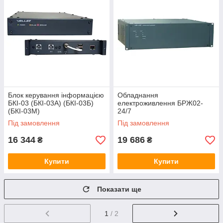
Блок керування інформацією
Обладнання
БКІ-03 (БКІ-03А) (БКІ-03Б)
електроживлення БРЖ02-
(БКІ-03М)
24/7
Під замовлення
Під замовлення
16 344
19 686
₴
₴
Купити
Купити
Показати ще
1
/ 2