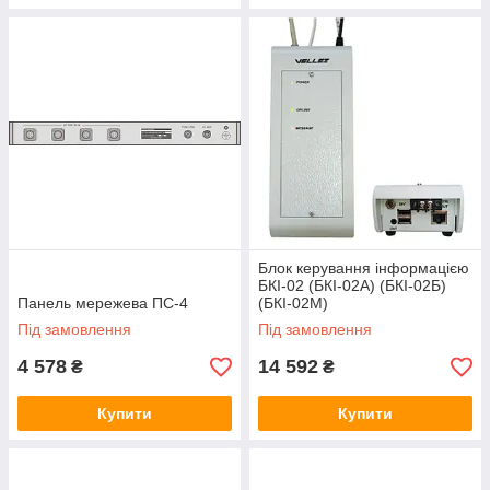
Блок керування інформацією
БКІ-02 (БКІ-02А) (БКІ-02Б)
Панель мережева ПС-4
(БКІ-02М)
Під замовлення
Під замовлення
4 578
14 592
₴
₴
Купити
Купити