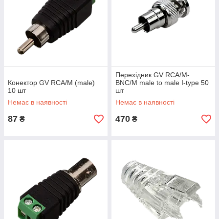
Перехідник GV RCA/M-
Конектор GV RCA/M (male)
BNC/M male to male I-type 50
10 шт
шт
Немає в наявності
Немає в наявності
87
470
₴
₴