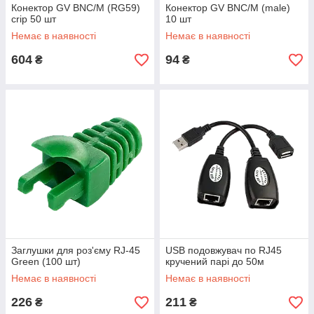
Конектор GV BNC/M (RG59)
Конектор GV BNC/M (male)
crip 50 шт
10 шт
Немає в наявності
Немає в наявності
604
94
₴
₴
Заглушки для роз'єму RJ-45
USB подовжувач по RJ45
Green (100 шт)
кручений парі до 50м
Немає в наявності
Немає в наявності
226
211
₴
₴