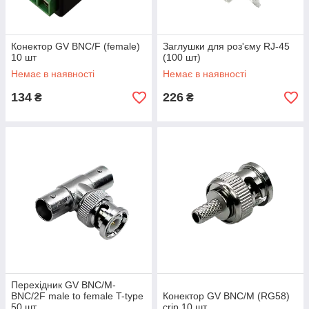
Конектор GV BNC/F (female)
Заглушки для роз'єму RJ-45
10 шт
(100 шт)
Немає в наявності
Немає в наявності
134
226
₴
₴
Перехідник GV BNC/M-
BNC/2F male to female T-type
Конектор GV BNC/M (RG58)
50 шт
crip 10 шт