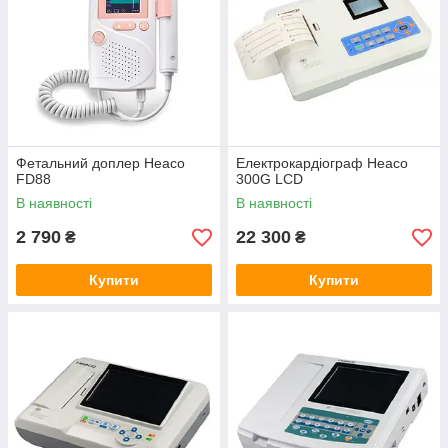
Фетальний доплер Heaco
Електрокардіограф Heaco
FD88
300G LCD
В наявності
В наявності
2 790
22 300
₴
₴
Купити
Купити