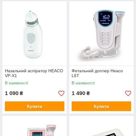
Назальний аспіратор HEACO
Фетальний доплер Heaco
VP-X1
L6T
В наявності
В наявності
1 090
1 490
₴
₴
Купити
Купити