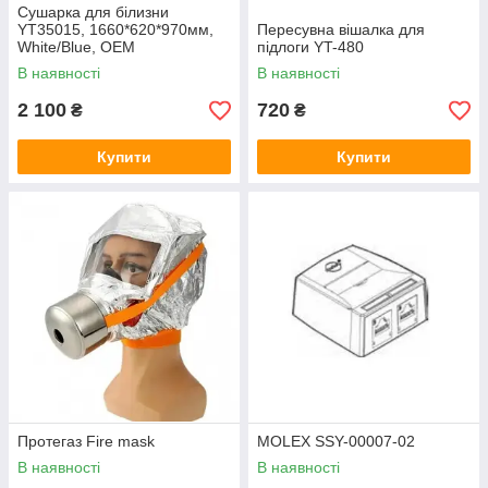
Сушарка для білизни
YT35015, 1660*620*970мм,
Пересувна вішалка для
White/Blue, OEM
підлоги YT-480
В наявності
В наявності
2 100
720
₴
₴
Купити
Купити
Протегаз Fire mask
MOLEX SSY-00007-02
В наявності
В наявності