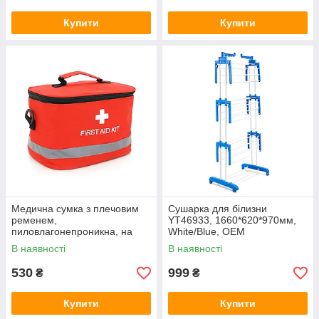
Купити
Купити
Медична сумка з плечовим
Сушарка для білизни
ременем,
YT46933, 1660*620*970мм,
пиловлагонепроникна, на
White/Blue, OEM
змійці, червона, 27*19*20см
В наявності
В наявності
530
999
₴
₴
Купити
Купити