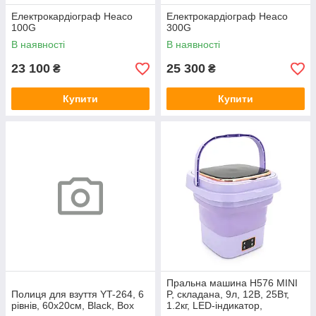
Електрокардіограф Heaco
Електрокардіограф Heaco
100G
300G
В наявності
В наявності
23 100
25 300
₴
₴
Купити
Купити
Пральна машина H576 MINI
Полиця для взуття YT-264, 6
P, складана, 9л, 12В, 25Вт,
рівнів, 60х20см, Black, Box
1.2кг, LED-індикатор,