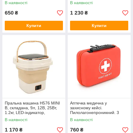
електронне управління,
В наявності
В наявності
29,5*29,5(14.5)мм, пластик,
650
1 230
₴
₴
Купити
Купити
Пральна машина H576 MINI
Аптечка медична у
B, складана, 9л, 12В, 25Вт,
захисному кейсі.
1.2кг, LED-індикатор,
Пилолагонепроникний. 3
електронне керування,
відділення. Набір першої
В наявності
В наявності
29,5*29,5(14.5)мм, пластик,
допомоги: ножиці, бинти,
пластирі, антисептики.
1 170
760
₴
₴