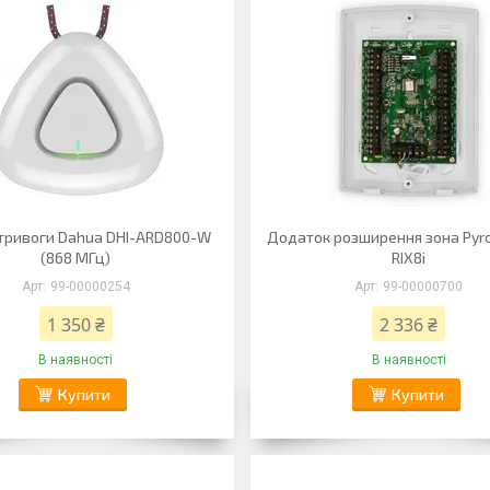
тривоги Dahua DHI-ARD800-W
Додаток розширення зона Pyro
(868 МГц)
RIX8i
99-00000254
99-00000700
1 350 ₴
2 336 ₴
В наявності
В наявності
Купити
Купити