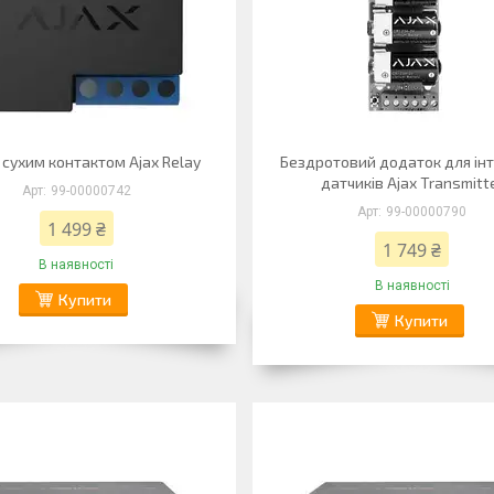
 сухим контактом Ajax Relay
Бездротовий додаток для інт
датчиків Ajax Transmitt
99-00000742
99-00000790
1 499 ₴
1 749 ₴
В наявності
В наявності
Купити
Купити