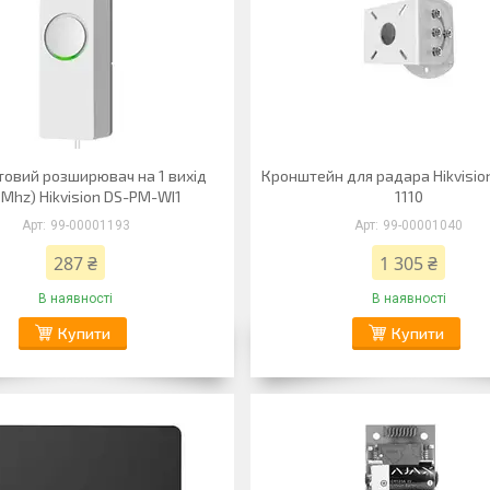
товий розширювач на 1 вихід
Кронштейн для радара Hikvisio
Mhz) Hikvision DS-PM-WI1
1110
99-00001193
99-00001040
287 ₴
1 305 ₴
В наявності
В наявності
Купити
Купити