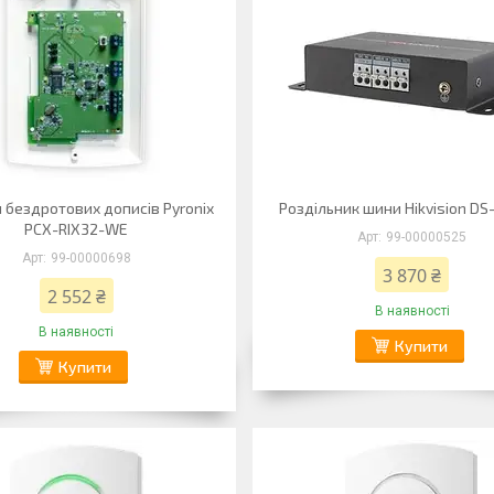
 бездротових дописів Pyronix
Роздільник шини Hikvision D
PCX-RIX32-WE
99-00000525
99-00000698
3 870 ₴
2 552 ₴
В наявності
В наявності
Купити
Купити