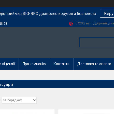
діоприймач SIG-RRC дозволяє керувати безпекою
Керу
04200, вул. Дубровицька, 
28-98
 ліцензії
Про компанію
Контакти
Доставка та оплата
есуари