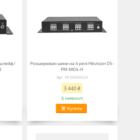
 шлейф/
Розширювач шини на 4 релі Hikvision DS-
8
PM-MO4-H
99-00000524
3 440 ₴
В наявності
Купити