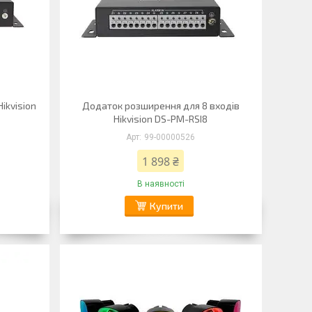
ikvision
Додаток розширення для 8 входів
Hikvision DS-PM-RSI8
99-00000526
1 898 ₴
В наявності
Купити