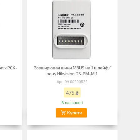
nix PCX-
Розширювач шини MBUS на 1 шлейф/
зону Hikvision DS-PM-MI1
99-00000522
475 ₴
В наявності
Купити