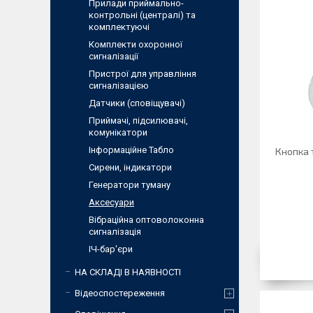
Прилади приймально-
контрольні (централі) та
комплектуючі
Комплекти охоронної
сигналізації
Пристрої для управління
сигналізацією
Датчики (сповіщувачі)
Приймачі, підсилювачі,
комунікатори
Інформаційне Табло
Кнопка 
Сирени, індикатори
Генератори туману
Аксесуари
Вібраційна оптоволоконна
сигналізація
ІЧ-бар'єри
НА СКЛАДІ В НАЯВНОСТІ
Відеоспостереження