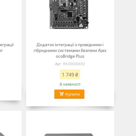
еграції
Додаток інтеграції з провідними і
er
гібридними системами безпеки Ajax
ocoBridge Plus
99-00000692
1 749 ₴
В наявності
Купити