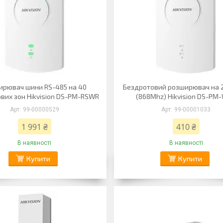
ирювач шини RS-485 на 40
Бездротовий розширювач на 
вих зон Hikvision DS-PM-RSWR
(868Mhz) Hikvision DS-PM
99-00000529
99-00001033
1 991 ₴
410 ₴
В наявності
В наявності
Купити
Купити