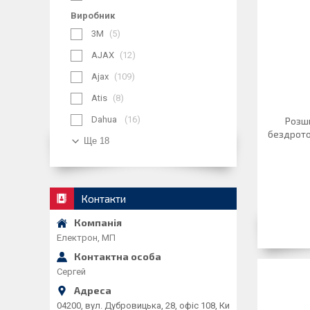
Виробник
3М
5
AJAX
12
Ajax
109
Atis
8
Dahua
16
Розш
бездрото
Ще 18
Контакти
Електрон, МП
Сергей
04200, вул. Дубровицька, 28, офіс 108, Ки