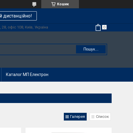
Кошик
й дистанційно!
28, офіс 108, Київ, Україна
Пошук...
Каталог МП Електрон
Галерея
Список