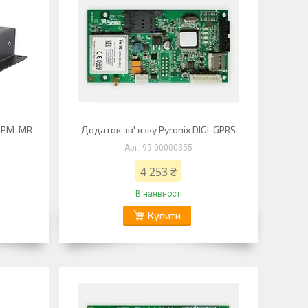
S-PM-MR
Додаток зв' язку Pyronix DIGI-GPRS
99-00000355
4 253 ₴
В наявності
Купити