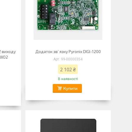
2 виходу
Додаток зв’ язку Pyronix DIGI-1200
-WO2
99-00000354
2 102 ₴
В наявності
Купити