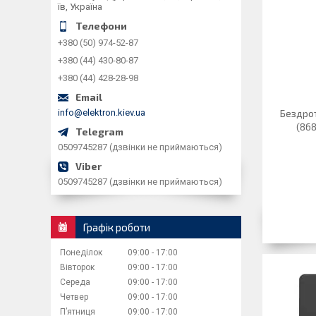
їв, Україна
+380 (50) 974-52-87
+380 (44) 430-80-87
+380 (44) 428-28-98
info@elektron.kiev.ua
Бездро
(868
0509745287 (дзвінки не приймаються)
0509745287 (дзвінки не приймаються)
Графік роботи
Понеділок
09:00
17:00
Вівторок
09:00
17:00
Середа
09:00
17:00
Четвер
09:00
17:00
Пʼятниця
09:00
17:00