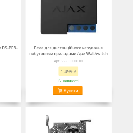
n DS-PRB-
Реле для дистанційного керування
побутовими приладами Ajax WallSwitch
99-00000103
1 499 ₴
В наявності
Купити