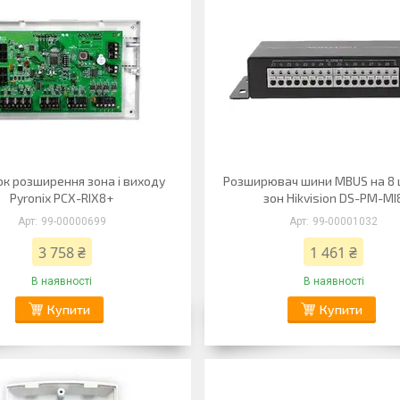
к розширення зона і виходу
Розширювач шини MBUS на 8
Pyronix PCX-RIX8+
зон Hikvision DS-PM-MI
99-00000699
99-00001032
3 758 ₴
1 461 ₴
В наявності
В наявності
Купити
Купити