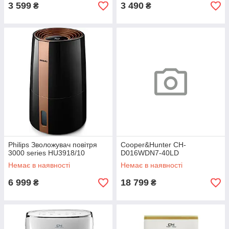
3 599
3 490
₴
₴
Philips Зволожувач повітря
Cooper&Hunter CH-
3000 series HU3918/10
D016WDN7-40LD
Немає в наявності
Немає в наявності
6 999
18 799
₴
₴