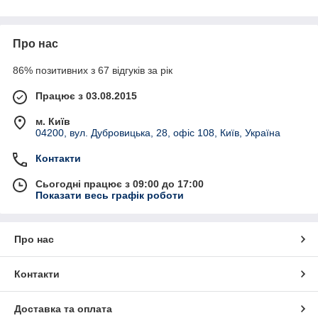
от пыли, ворсинок, шерсти домашних любимцев, табачного
запаха и патогенных бактерий.
В зависимости от установленных в приборе фильтров,
Про нас
различают следующие модели очистителей воздуха:
86% позитивних з 67 відгуків за рік
· водяные;
· механические;
Працює з 03.08.2015
· тонкой очистки;
м. Київ
· с адсорбционной, угольной фильтрацией;
04200, вул. Дубровицька, 28, офіс 108, Київ, Україна
· с ионизатором и электростатической фильтрацией;
Контакти
· с фотокаталитической фильтрацией;
Сьогодні працює з 09:00 до 17:00
· с HEPA-фильтром и озонатором.
Показати весь графік роботи
Также различают так называемые «абсолютные» фильтры.
Помимо пыли, табачного дыма и прочих микрочастиц, они
очищают помещение от патогенных бактерий и вирусов.
Про нас
Контакти
Увлажнители воздуха
Оптимальной влажностью воздуха в помещении принято
Доставка та оплата