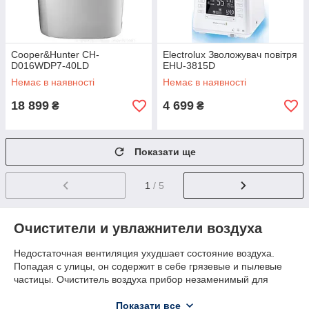
Cooper&Hunter CH-
Electrolux Зволожувач повітря
D016WDP7-40LD
EHU-3815D
Немає в наявності
Немає в наявності
18 899
4 699
₴
₴
Показати ще
1
/ 5
Очистители и увлажнители воздуха
Недостаточная вентиляция ухудшает состояние воздуха.
Попадая с улицы, он содержит в себе грязевые и пылевые
частицы. Очиститель воздуха прибор незаменимый для
людей, страдающих аллергией. Проходя через систему
фильтров, воздух качественно нейтрализуется и очищается
Показати все