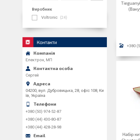
Tieguany
(Ваку
Виробник
Voltronic
24
Контакти
+380 (5
Електрон, МП
Сергей
04200, вул. Дубровицька, 28, офіс 108, Ки
їв, Україна
+380 (50) 974-52-87
+380 (44) 430-80-87
+380 (44) 428-28-98
Набір ки