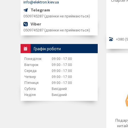
Chapter P
info@elektron.kiev.ua
0509745287 (дзвінки не приймаються)
0509745287 (дзвінки не приймаються)
+380 (5
Графік роботи
Понеділок
09:00
17:00
Вівторок
09:00
17:00
Середа
09:00
17:00
Четвер
09:00
17:00
Пʼятниця
09:00
17:00
Субота
Вихідний
Неділя
Вихідний
Подару
китай