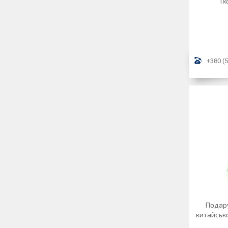
1х
+380 (5
Подару
китайсько