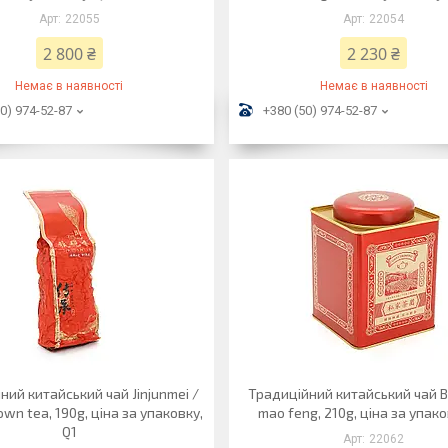
22055
22054
2 800 ₴
2 230 ₴
Немає в наявності
Немає в наявності
0) 974-52-87
+380 (50) 974-52-87
ний китайський чай Jinjunmei /
Традиційний китайський чай B
own tea, 190g, ціна за упаковку,
mao feng, 210g, ціна за упако
Q1
22062