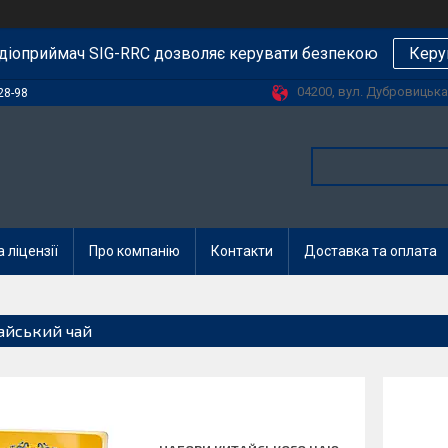
діоприймач SIG-RRC дозволяє керувати безпекою
Керу
04200, вул. Дубровицька, 
28-98
 ліцензії
Про компанію
Контакти
Доставка та оплата
айський чай