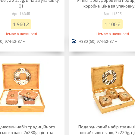
uer, 2 x 357g, ціна за упаковку,
Xinhui, 500г, дерев'яна пода
Q1
коробка, ціна за упаковку
16345
11505
1 960 ₴
1 100 ₴
Немає в наявності
Немає в наявності
0) 974-52-87
+380 (50) 974-52-87
нковий набір традиційного
Подарунковий набір традиц
ського чаю, 2х280g, ціна за
китайського чаю, 3х220g, ці