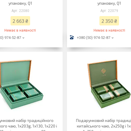
упаковку, Q1
упаковку, Q1
22080
22079
2 663 ₴
2 350 ₴
Немає в наявності
Немає в наявності
0) 974-52-87
+380 (50) 974-52-87
нковий набір традиційного
Подарунковий набір традиц
ого чаю, 1х203g, 1х130, 1х220 і
китайського чаю, 2х250g і 1х