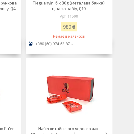
дарункова
Tieguanyin, 6 х 80g (металева банка),
овку, Q4
ціна за набір, Q10
11508
980 ₴
Немає в наявності
+380 (50) 974-52-87
ю Pu'er
Набір китайського чорного чаю