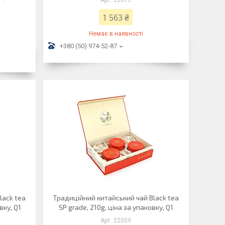
22075
1 563 ₴
Немає в наявності
+380 (50) 974-52-87
lack tea
Традиційний китайський чай Black tea
вку, Q1
SP grade, 210g, ціна за упаковку, Q1
22059