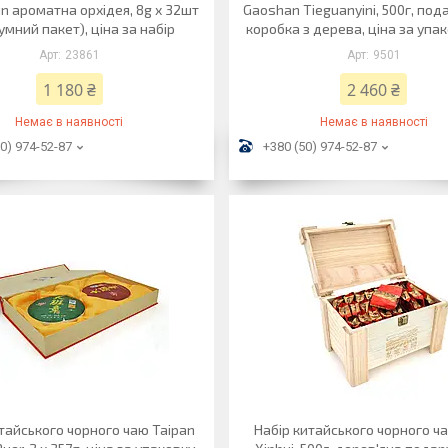
in ароматна орхідея, 8g х 32шт
Gaoshan Tieguanyini, 500г, по
умний пакет), ціна за набір
коробка з дерева, ціна за упак
23861
9501
1 180 ₴
2 460 ₴
Немає в наявності
Немає в наявності
0) 974-52-87
+380 (50) 974-52-87
тайського чорного чаю Taipan
Набір китайського чорного ча