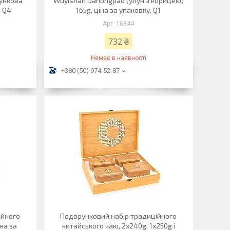
рункова
Wuyishan Dahongpao (улун з корицею)
, Q4
165g, ціна за упаковку, Q1
16344
732 ₴
Немає в наявності
+380 (50) 974-52-87
ійного
Подарунковий набір традиційного
на за
китайського чаю, 2х240g, 1х250g і