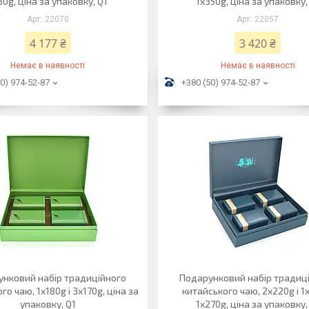
80g, ціна за упаковку, Q1
1х350g, ціна за упаковку,
22070
22057
4 177 ₴
3 420 ₴
Немає в наявності
Немає в наявності
0) 974-52-87
+380 (50) 974-52-87
нковий набір традиційного
Подарунковий набір традиц
го чаю, 1х180g і 3х170g, ціна за
китайського чаю, 2х220g і 1х
упаковку, Q1
1х270g, ціна за упаковку,