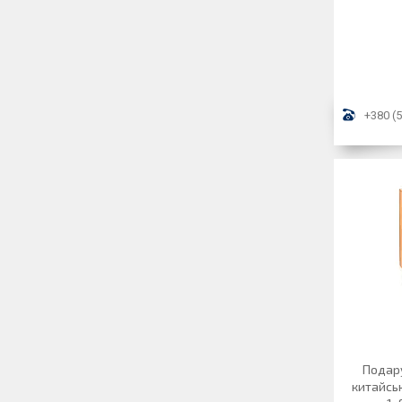
+380 (5
Подару
китайськ