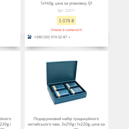
1х140g, ціна за упаковку, Q1
22071
5 078 ₴
Немає в наявності
+380 (50) 974-52-87
ійного
Подарунковий набір традиційного
220g і
китайського чаю, 3х210g і 1х220g, ціна за