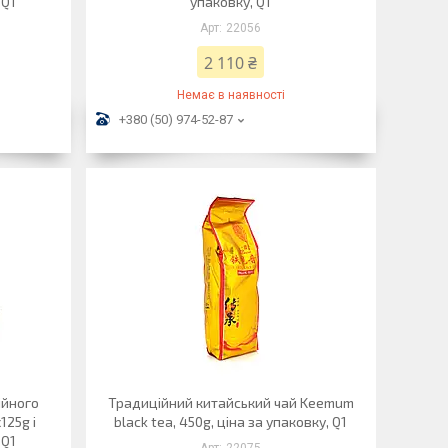
 Q1
упаковку, Q1
22056
2 110 ₴
Немає в наявності
+380 (50) 974-52-87
ійного
Традиційний китайський чай Keemum
125g і
black tea, 450g, ціна за упаковку, Q1
 Q1