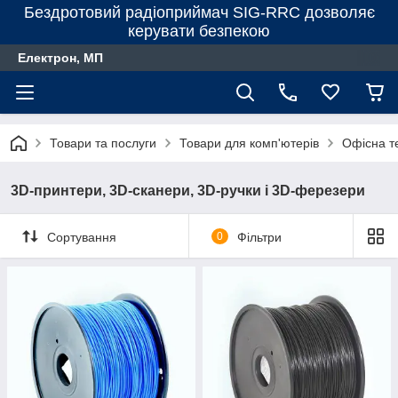
Бездротовий радіоприймач SIG-RRC дозволяє
керувати безпекою
Електрон, МП
Товари та послуги
Товари для комп'ютерів
Офiсна т
3D-принтери, 3D-сканери, 3D-ручки і 3D-ферезери
Сортування
0
Фільтри