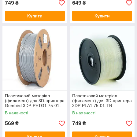
749
649
₴
₴
Купити
Купити
Пластиковий матеріал
Пластиковий матеріал
(филамент) для 3D-принтера
(филамент) для 3D-принтера
Gembird 3DP-PETG1.75-01-
3DP-PLA1.75-01-TR
GR, сiрий
В наявності
В наявності
569
749
₴
₴
Купити
Купити