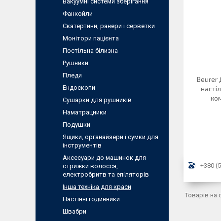
Вакуумні системи зберігання
Фанкойли
Скатертини, ранери і серветки
Монітори пацієнта
Постільна білизна
Рушники
Пледи
Beurer
Ендоскопи
насті
ком
Сушарки для рушників
Наматрацники
Подушки
Ящики, органайзери і сумки для
інструментів
Аксесуари до машинок для
+380 (5
стрижки волосся,
електробритв та епіляторів
Інша техніка для краси
Настінні годинники
Швабри