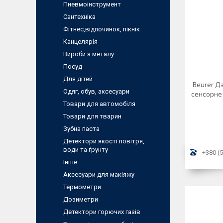
Пневмоiнструмент
Сантехніка
Фітнес,відпочинок, пікнік
Канцелярiя
Вироби з металу
Посуд
Для дiтей
Beurer Д
Одяг, обув, аксесуари
сенсорне 
Товари для автомобіля
Товари для тварин
Зубна паста
Детектори якості повітря,
води та ґрунту
+380 (5
Інше
Аксесуари для макіяжу
Термометри
Дозиметри
Детектори горючих газів