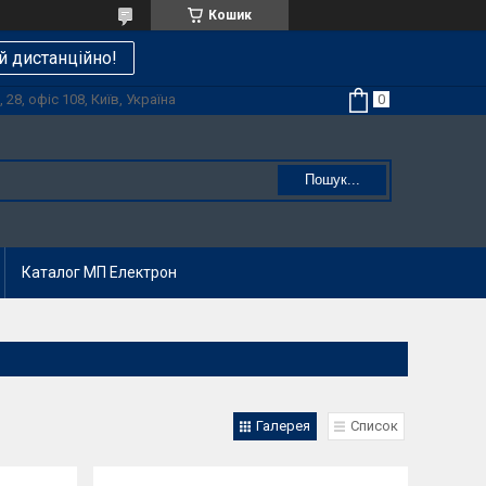
Кошик
й дистанційно!
28, офіс 108, Київ, Україна
Пошук...
Каталог МП Електрон
Галерея
Список