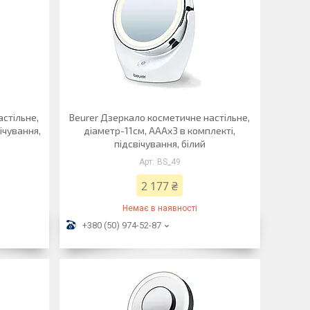
астільне,
Beurer Дзеркало косметичне настільне,
ічування,
діаметр-11см, AААx3 в комплекті,
підсвічування, білий
BS_49
2 177 ₴
Немає в наявності
+380 (50) 974-52-87