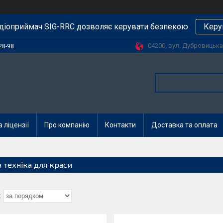
діоприймач SIG-RRC дозволяє керувати безпекою
Керу
04200, вул. Дубровицька, 
28-98
 ліцензії
Про компанію
Контакти
Доставка та оплата
а техніка для краси