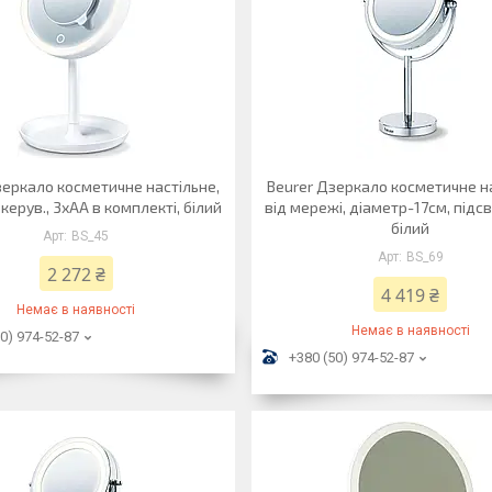
зеркало косметичне настільне,
Beurer Дзеркало косметичне н
керув., 3хАА в комплекті, білий
від мережі, діаметр-17см, підсв
білий
BS_45
BS_69
2 272 ₴
4 419 ₴
Немає в наявності
Немає в наявності
0) 974-52-87
+380 (50) 974-52-87