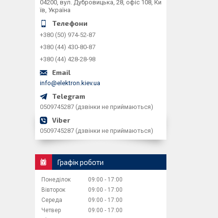
04200, вул. Дубровицька, 28, офіс 108, Ки
їв, Україна
+380 (50) 974-52-87
+380 (44) 430-80-87
+380 (44) 428-28-98
info@elektron.kiev.ua
0509745287 (дзвінки не приймаються)
0509745287 (дзвінки не приймаються)
Графік роботи
Понеділок
09:00
17:00
Вівторок
09:00
17:00
Середа
09:00
17:00
Четвер
09:00
17:00