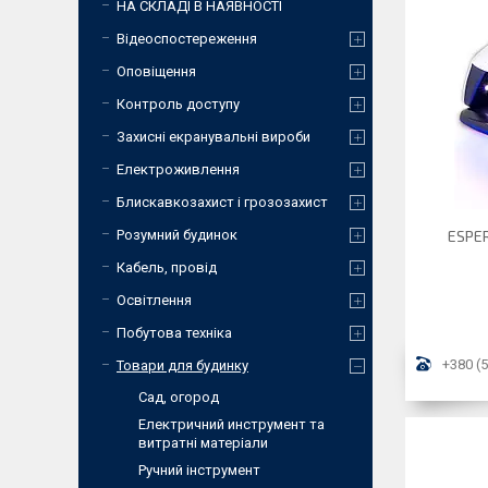
НА СКЛАДІ В НАЯВНОСТІ
Відеоспостереження
Оповіщення
Контроль доступу
Захисні екранувальні вироби
Електроживлення
Блискавкозахист і грозозахист
Розумний будинок
ESPE
Кабель, провід
Освітлення
Побутова техніка
+380 (5
Товари для будинку
Сад, огород
Електричний инструмент та
витратні матеріали
Ручний інструмент