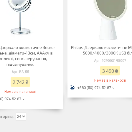
 Дзеркало косметичне Beurer
Philips Дзеркало косметичне Mi
льне, діаметр-13см, AААx4 в
5000/4000/3000K USB бі
плекті, сенс. керування,
929003195007
підсвічування,
3 490 ₴
BS_55
Немає в наявності
2 742 ₴
+380 (50) 974-52-87
Немає в наявності
0) 974-52-87