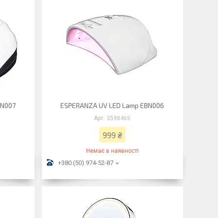
BN007
ESPERANZA UV LED Lamp EBN006
3598465
999 ₴
Немає в наявності
+380 (50) 974-52-87