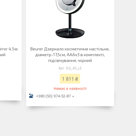
rror 4.5w
Beurer Дзеркало косметичне настільне,
лий
діаметр-17,5см, AААx3 в комплекті,
підсвічування, чорний
BS_45_LE
1 811 ₴
Немає в наявності
+380 (50) 974-52-87