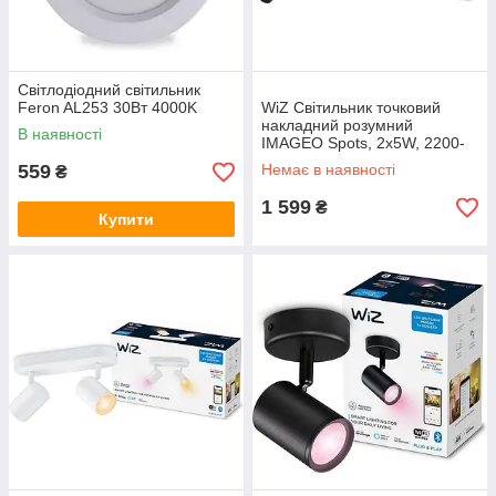
Світлодіодний світильник
Feron AL253 30Вт 4000K
WiZ Світильник точковий
накладний розумний
В наявності
IMAGEO Spots, 2х5W, 2200-
6500K, RGB, Wi-Fi, чорний
559
Немає в наявності
₴
1 599
₴
Купити