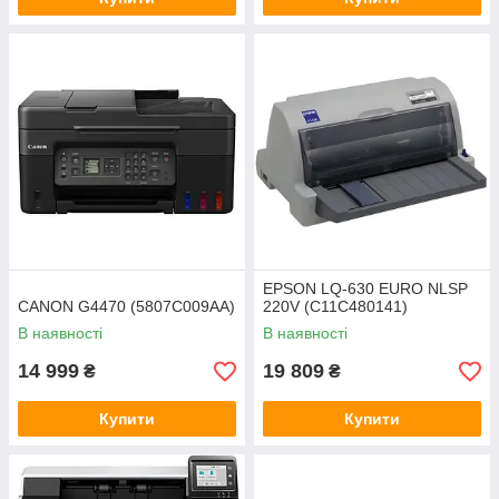
EPSON LQ-630 EURO NLSP
CANON G4470 (5807C009AA)
220V (C11C480141)
В наявності
В наявності
14 999
19 809
₴
₴
Купити
Купити