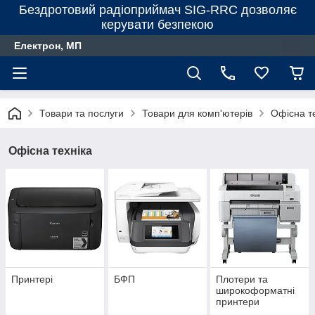
Бездротовий радіоприймач SIG-RRC дозволяє
керувати безпекою
Електрон, МП
Товари та послуги
Товари для комп'ютерів
Офiсна т
Офiсна технiка
Принтері
БФП
Плотери та
широкоформатні
принтери