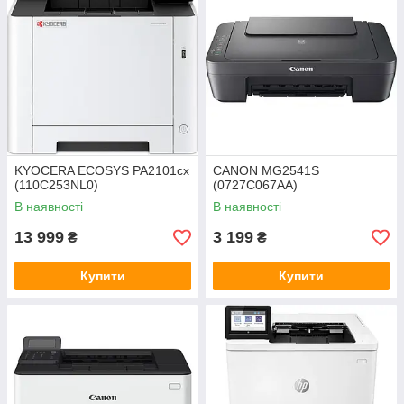
KYOCERA ECOSYS PA2101cx
CANON MG2541S
(110C253NL0)
(0727C067AA)
В наявності
В наявності
13 999
3 199
₴
₴
Купити
Купити