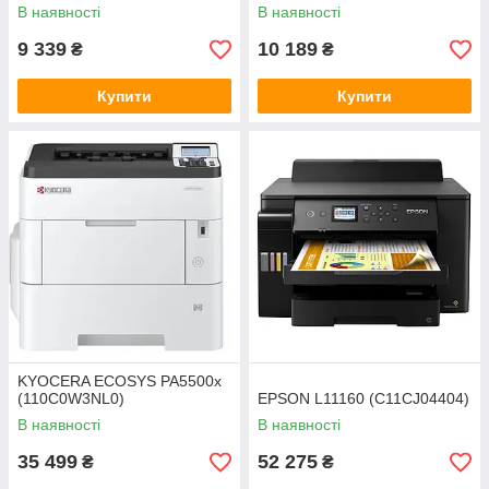
В наявності
В наявності
9 339
10 189
₴
₴
Купити
Купити
KYOCERA ECOSYS PA5500x
(110C0W3NL0)
EPSON L11160 (C11CJ04404)
В наявності
В наявності
35 499
52 275
₴
₴