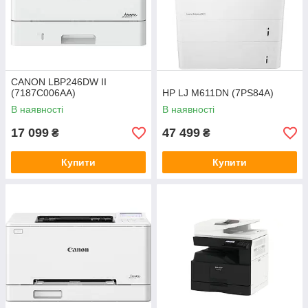
CANON LBP246DW II
(7187C006AA)
HP LJ M611DN (7PS84A)
В наявності
В наявності
17 099
47 499
₴
₴
Купити
Купити