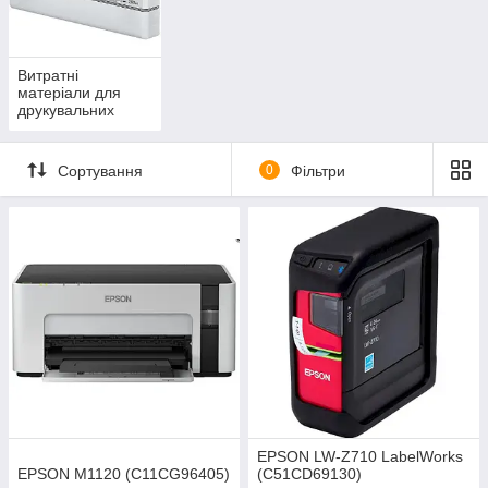
Витратні
матеріали для
друкувальних
пристроїв
Сортування
0
Фільтри
EPSON LW-Z710 LabelWorks
EPSON M1120 (C11CG96405)
(C51CD69130)