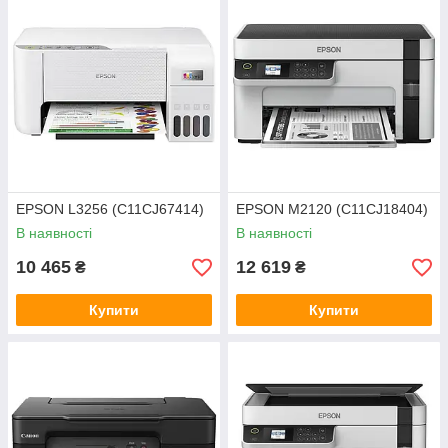
EPSON L3256 (C11CJ67414)
EPSON M2120 (C11CJ18404)
В наявності
В наявності
10 465
12 619
₴
₴
Купити
Купити