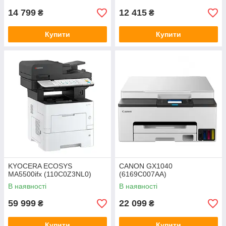
14 799
12 415
₴
₴
Купити
Купити
KYOCERA ECOSYS
CANON GX1040
MA5500ifx (110C0Z3NL0)
(6169C007AA)
В наявності
В наявності
59 999
22 099
₴
₴
Купити
Купити