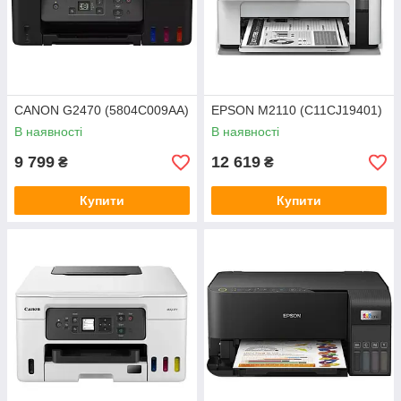
CANON G2470 (5804C009AA)
EPSON M2110 (C11CJ19401)
В наявності
В наявності
9 799
12 619
₴
₴
Купити
Купити