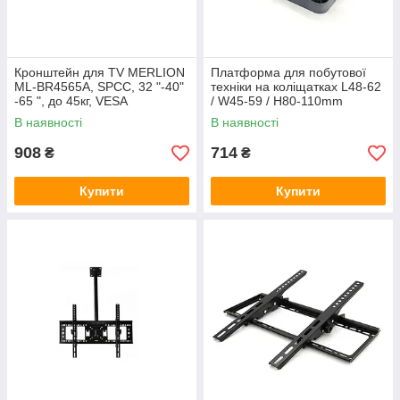
Кронштейн для TV MERLION
Платформа для побутової
ML-BR4565A, SPCC, 32 "-40"
техніки на коліщатках L48-62
-65 ", до 45кг, VESA
/ W45-59 / H80-110mm
600х400mm, кут нахилу ± 15
В наявності
В наявності
°, 65mm до стіни Q6
908
714
₴
₴
Купити
Купити