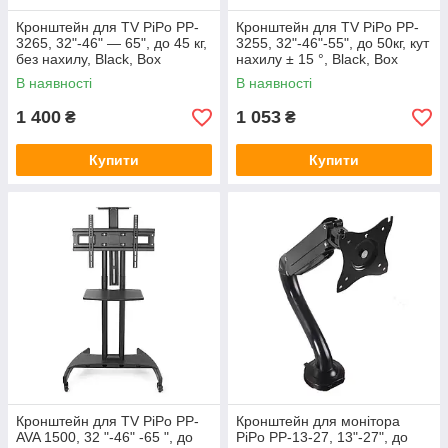
Кронштейн для TV PiPo PP-
Кронштейн для TV PiPo PP-
3265, 32"-46" — 65", до 45 кг,
3255, 32"-46"-55", до 50кг, кут
без нахилу, Black, Box
нахилу ± 15 °, Black, Box
В наявності
В наявності
1 400
1 053
₴
₴
Купити
Купити
Кронштейн для TV PiPo PP-
Кронштейн для монітора
AVA 1500, 32 "-46" -65 ", до
PiPo PP-13-27, 13"-27", до