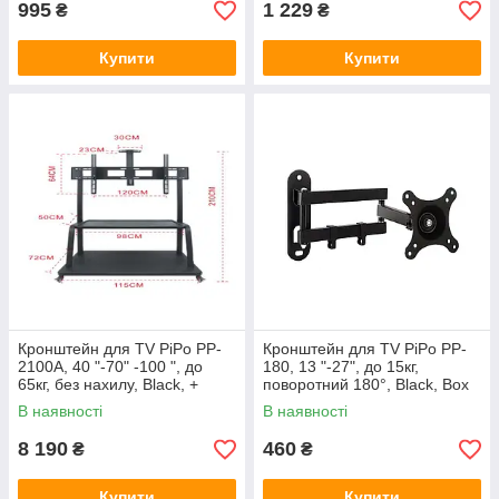
995
1 229
₴
₴
Купити
Купити
Кронштейн для TV PiPo PP-
Кронштейн для TV PiPo PP-
2100A, 40 "-70" -100 ", до
180, 13 "-27", до 15кг,
65кг, без нахилу, Black, +
поворотний 180°, Black, Box
стійки в комплекті, Box
В наявності
В наявності
8 190
460
₴
₴
Купити
Купити