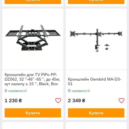
Кронштейн для TV PiPo PP-
DZ062, 32 "-46" -65 ", до 45кг,
Кронштейн Gembird MA-D3-
кут нахилу ± 15 °, Black, Box
01
В наявності
В наявності
1 230
2 349
₴
₴
Купити
Купити