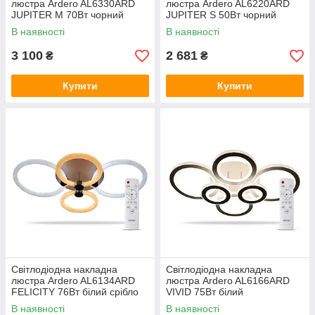
люстра Ardero AL6330ARD
люстра Ardero AL6220ARD
JUPITER M 70Вт чорний
JUPITER S 50Вт чорний
В наявності
В наявності
3 100
2 681
₴
₴
Купити
Купити
Світлодіодна накладна
Світлодіодна накладна
люстра Ardero AL6134ARD
люстра Ardero AL6166ARD
FELICITY 76Вт білий срібло
VIVID 75Вт білий
В наявності
В наявності