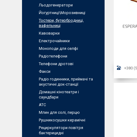
Льодогенератори
Йогуртниці\Морозивниці
Тостери, бутербродниці,
вафельниці
ESPERA
Кавоварки
Електрочайники
Моноподи для селфі
Радіотелефони
Телефони дротові
+380 (5
Факси
Радіо годинники, приймачі та
акустичні док-станції
Домашні кінотеатри і
саундбари
АТС
Млин для солi, перцю
Рушникосушки керамічні
Рециркулятори повітря
бактерицидні