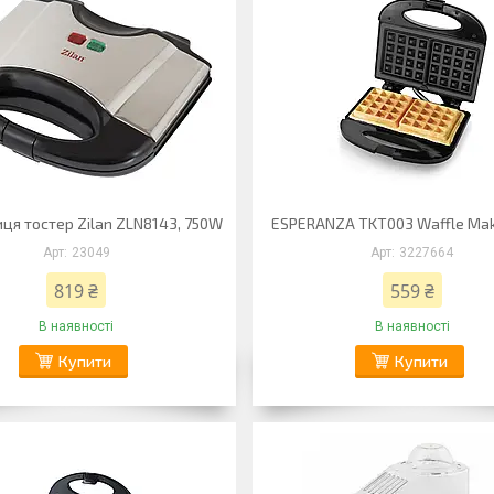
ця тостер Zilan ZLN8143, 750W
ESPERANZA TKT003 Waffle Ma
23049
3227664
819 ₴
559 ₴
В наявності
В наявності
Купити
Купити