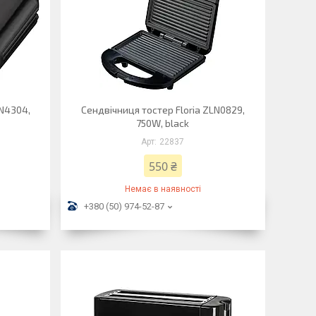
LN4304,
Сендвічниця тостер Floria ZLN0829,
750W, black
22837
550 ₴
Немає в наявності
+380 (50) 974-52-87