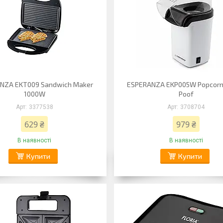
NZA EKT009 Sandwich Maker
ESPERANZA EKP005W Popcorn
1000W
Poof
3377538
3708704
629 ₴
979 ₴
В наявності
В наявності
Купити
Купити