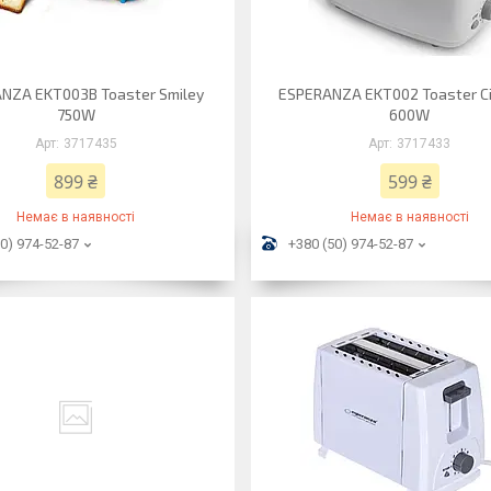
NZA EKT003B Toaster Smiley
ESPERANZA EKT002 Toaster C
750W
600W
3717435
3717433
899 ₴
599 ₴
Немає в наявності
Немає в наявності
0) 974-52-87
+380 (50) 974-52-87