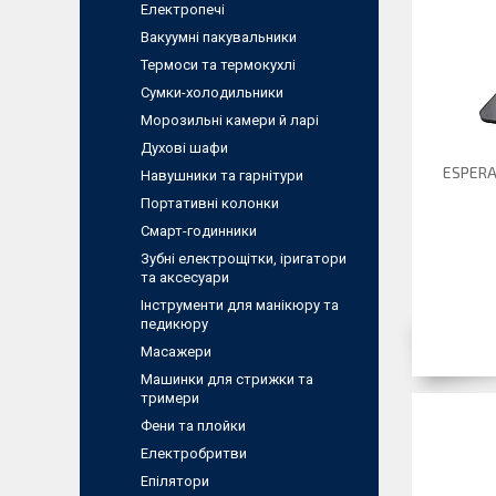
Електропечі
Вакуумні пакувальники
Термоси та термокухлі
Сумки-холодильники
Морозильні камери й ларі
Духові шафи
ESPERA
Навушники та гарнітури
Портативні колонки
Смарт-годинники
Зубні електрощітки, іригатори
та аксесуари
Інструменти для манікюру та
педикюру
Масажери
Машинки для стрижки та
тримери
Фени та плойки
Електробритви
Епілятори