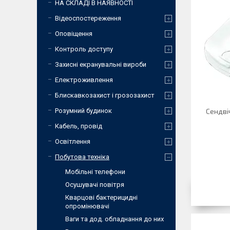
НА СКЛАДІ В НАЯВНОСТІ
Відеоспостереження
Оповіщення
Контроль доступу
Захисні екранувальні вироби
Електроживлення
Блискавкозахист і грозозахист
Розумний будинок
Сендві
Кабель, провід
Освітлення
Побутова техніка
Мобiльнi телефони
Осушувачі повітря
Кварцові бактерицидні
опромінювачі
Ваги та дод. обладнання до них