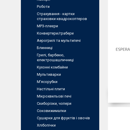
Роботи
Страхування - картки
страховки квадрокоптеров
MP3-плеєри
Конвертери/грабери
Аерогрилі та мультипечі
Блинниці
ESPERA
Грилі, барбекю,
електрошашличниці
Кухонні комбайни
Мультиварки
М'ясорубки
Настільні плити
Мікрохвильові печі
Скиборізки, чопери
Соковижималки
Сушарки для фруктів і овочів
Хлібопічки