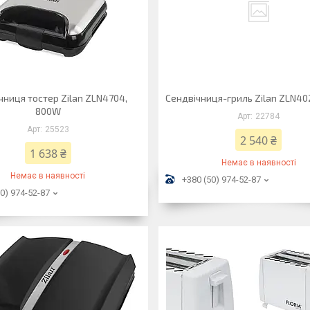
чниця тостер Zilan ZLN4704,
Сендвічниця-гриль Zilan ZLN40
800W
22784
25523
2 540 ₴
1 638 ₴
Немає в наявності
Немає в наявності
+380 (50) 974-52-87
0) 974-52-87