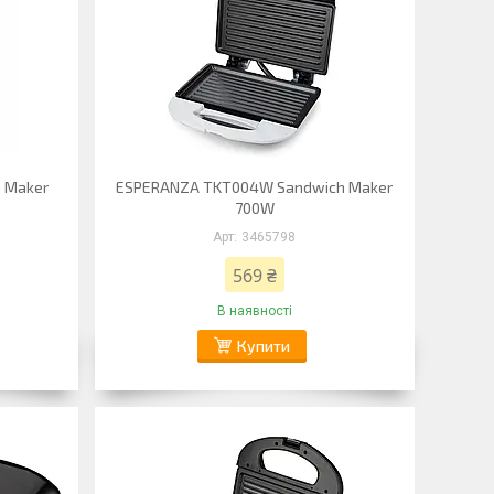
 Maker
ESPERANZA TKT004W Sandwich Maker
700W
3465798
569 ₴
В наявності
Купити