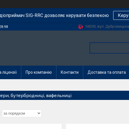
діоприймач SIG-RRC дозволяє керувати безпекою
Керу
04200, вул. Дубровицька, 
28-98
 ліцензії
Про компанію
Контакти
Доставка та оплата
тери, бутербродниці, вафельниці