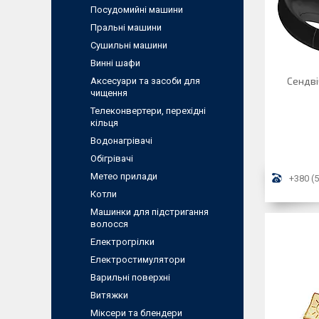
Посудомийні машини
Пральні машини
Сушильні машини
Винні шафи
Сендві
Аксесуари та засоби для
чищення
Телеконвертери, перехідні
кільця
Водонагрівачі
Обігрівачі
Метео прилади
+380 (5
Котли
Машинки для підстригання
волосся
Електрогрілки
Електростимулятори
Варильні поверхні
Витяжки
Міксери та блендери