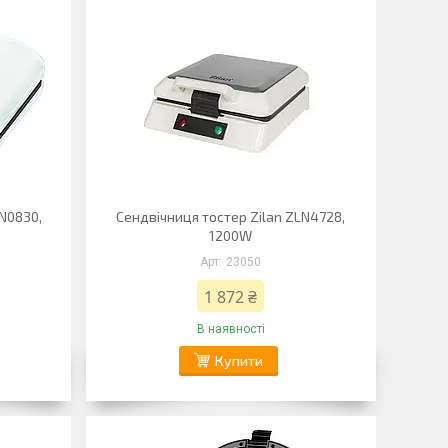
LN0830,
Сендвічниця тостер Zilan ZLN4728,
1200W
23050
1 872 ₴
В наявності
Купити