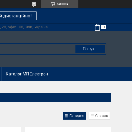
Кошик
й дистанційно!
28, офіс 108, Київ, Україна
Пошук...
Каталог МП Електрон
Галерея
Список