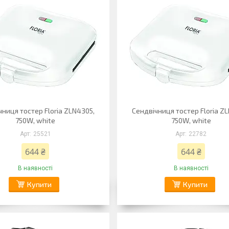
чниця тостер Floria ZLN4305,
Сендвічниця тостер Floria Z
750W, white
750W, white
25521
22782
644 ₴
644 ₴
В наявності
В наявності
Купити
Купити