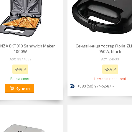
NZA EKT010 Sandwich Maker
Сендвічниця тостер Floria Z
1000W
750W, black
3377539
24633
599 ₴
585 ₴
В наявності
Немає в наявності
+380 (50) 974-52-87
Купити