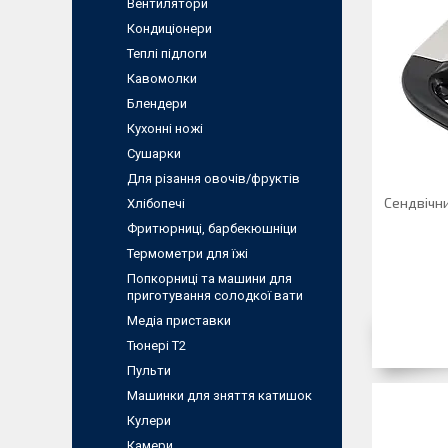
Вентилятори
Кондиціонери
Теплі підлоги
Кавомолки
Блендери
Кухонні ножі
Сушарки
Для різання овочів/фруктів
Сендвічни
Хлібопечі
Фритюрниці, барбекюшнiци
Термометри для їжі
Попкорниці та машини для
приготування солодкої вати
Медіа приставки
Тюнері Т2
Пульти
Машинки для зняття катишок
Кулери
Камери