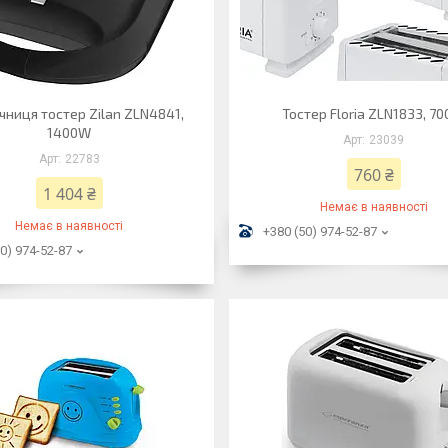
чниця тостер Zilan ZLN4841,
Тостер Floria ZLN1833, 7
1400W
23039
22783
760 ₴
1 404 ₴
Немає в наявності
Немає в наявності
+380 (50) 974-52-87
0) 974-52-87