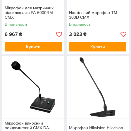
Мікрофон для матричних
підсилювачів PA-6000RM
Настільний мікрофон TM-
CMX
300D CMX
В наявності
В наявності
6 967
3 023
₴
₴
Купити
Купити
Мікрофон виносний
пейджинговий CMX DA-
Мікрофон Hikvision Hikvision