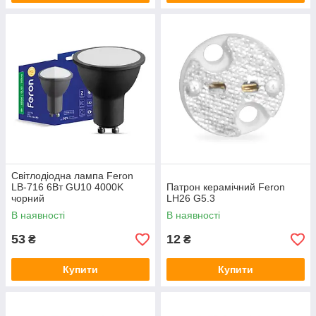
Світлодіодна лампа Feron
LB-716 6Вт GU10 4000K
Патрон керамічний Feron
чорний
LH26 G5.3
В наявності
В наявності
53
12
₴
₴
Купити
Купити