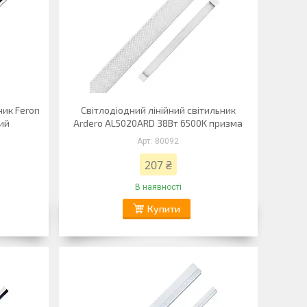
ник Feron
Світлодіодний лінійний світильник
ий
Ardero AL5020ARD 38Вт 6500K призма
80092
207 ₴
В наявності
Купити