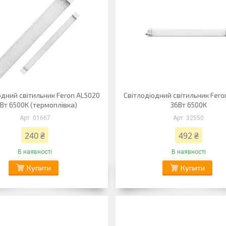
одний світильник Feron AL5020
Світлодіодний світильник Fero
Вт 6500K (термоплівка)
36Вт 6500K
01667
32550
240 ₴
492 ₴
В наявності
В наявності
Купити
Купити