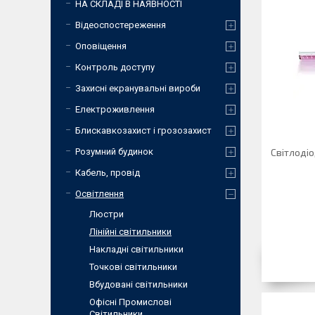
НА СКЛАДІ В НАЯВНОСТІ
Відеоспостереження
Оповіщення
Контроль доступу
Захисні екранувальні вироби
Електроживлення
Блискавкозахист і грозозахист
Розумний будинок
Світлодіо
Кабель, провід
Освітлення
Люстри
Лінійні світильники
Накладні світильники
Точкові світильники
Вбудовані світильники
Офісні Промислові
Світильники