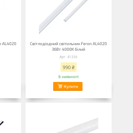
n AL4020
Світлодіодний світильник Feron AL4020
36Вт 4000K білий
41336
990 ₴
В наявності
Купити