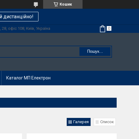
Кошик
й дистанційно!
28, офіс 108, Київ, Україна
Пошук...
Каталог МП Електрон
Галерея
Список