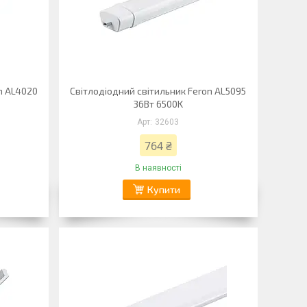
n AL4020
Світлодіодний світильник Feron AL5095
36Вт 6500K
32603
764 ₴
В наявності
Купити