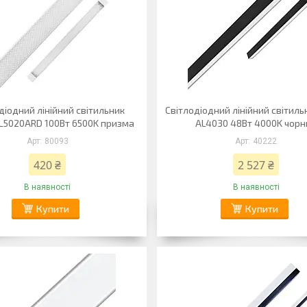
діодний лінійний світильник
Світлодіодний лінійний світиль
AL5020ARD 100Вт 6500K призма
AL4030 48Вт 4000K чорн
80093
40222
420 ₴
2 527 ₴
В наявності
В наявності
Купити
Купити