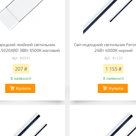
діодний лінійний світильник
Світлодіодний світильник Fero
L5020ARD 38Вт 6500K матовий
24Вт 4000K чорний
80091
41225
207 ₴
1 155 ₴
В наявності
В наявності
Купити
Купити