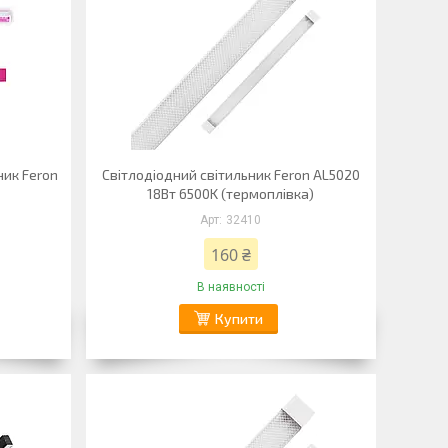
ник Feron
Світлодіодний світильник Feron AL5020
18Вт 6500K (термоплівка)
32410
160 ₴
В наявності
Купити