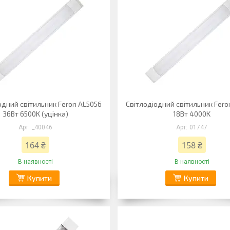
одний світильник Feron AL5056
Світлодіодний світильник Fero
36Вт 6500K (уцінка)
18Вт 4000K
_40046
01747
164 ₴
158 ₴
В наявності
В наявності
Купити
Купити