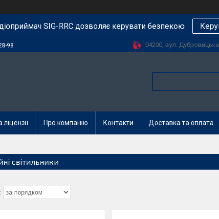
діоприймач SIG-RRC дозволяє керувати безпекою
Керу
04200, вул. Дубровицька, 
28-98
 ліцензії
Про компанію
Контакти
Доставка та оплата
ійні світильники