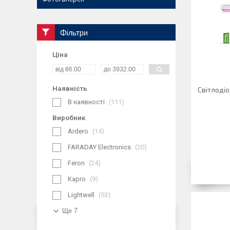
Фільтри
Ціна
Наявність
Світлодіо
В наявності
111
Виробник
Ardero
14
FARADAY Electronics
20
Feron
24
Kapro
9
Lightwell
53
Ще 7