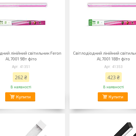
дний лінійний світильник Feron
Світлодіодний лінійний світиль
AL7001 9Вт фіто
AL7001 18Вт фіто
41351
41353
262 ₴
423 ₴
В наявності
В наявності
Купити
Купити