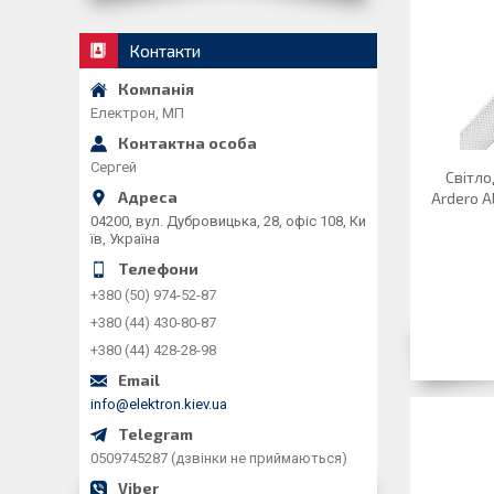
Контакти
Електрон, МП
Сергей
Світло
Ardero 
04200, вул. Дубровицька, 28, офіс 108, Ки
їв, Україна
+380 (50) 974-52-87
+380 (44) 430-80-87
+380 (44) 428-28-98
info@elektron.kiev.ua
0509745287 (дзвінки не приймаються)