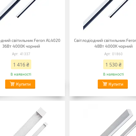
одний світильник Feron AL4020
Світлодіодний світильник Fero
36Вт 4000K чорний
48Вт 4000K чорний
41337
01860
1 416 ₴
1 530 ₴
В наявності
В наявності
Купити
Купити