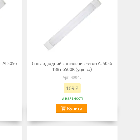
n AL5056
Світлодіодний світильник Feron AL5056
18Вт 6500K (уцінка)
40045
109 ₴
В наявності
Купити