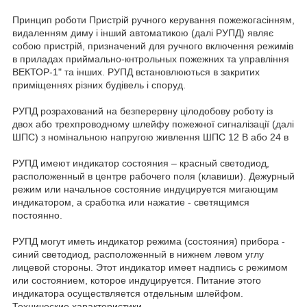
Принцип роботи Пристрій ручного керування пожежогасінням,
видаленням диму і інший автоматикою (далі РУПД) являє
собою пристрій, призначений для ручного включення режимів
в приладах приймально-кнтрольных пожежних та управління
ВЕКТОР-1" та інших. РУПД встановлюються в закритих
приміщеннях різних будівель і споруд.
РУПД розрахований на безперервну цілодобову роботу із
двох або трехпроводному шлейфу пожежної сигналізації (далі
ШПС) з номінальною напругою живлення ШПС 12 В або 24 в
РУПД имеют индикатор состояния – красный светодиод,
расположенный в центре рабочего поля (клавиши). Дежурный
режим или начальное состояние индуцируется мигающим
индикатором, а сработка или нажатие - светящимся
постоянно.
РУПД могут иметь индикатор режима (состояния) прибора -
синий светодиод, расположенный в нижнем левом углу
лицевой стороны. Этот индикатор имеет надпись с режимом
или состоянием, которое индуцируется. Питание этого
индикатора осуществляется отдельным шлейфом.
Технические характеристики