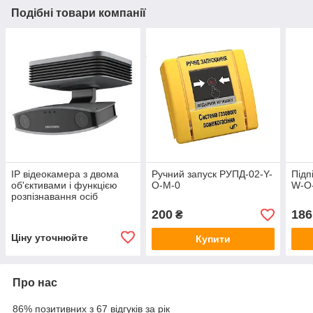
Подібні товари компанії
IP відеокамера з двома
Ручний запуск РУПД-02-Y-
Підп
об'єктивами і функцією
О-М-0
W-О
розпізнавання осіб
Hikvision iDS-2CD84G0/F-I
200
186
₴
Ціну уточнюйте
Купити
Про нас
86% позитивних з 67 відгуків за рік