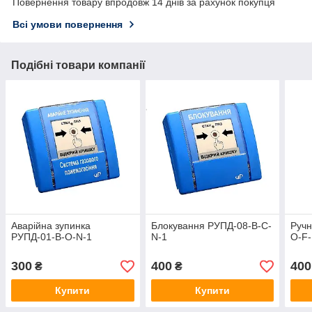
Повернення товару впродовж 14 днів за рахунок покупця
Всі умови повернення
Подібні товари компанії
Аварійна зупинка
Блокування РУПД-08-В-С-
Ручн
РУПД-01-В-О-N-1
N-1
О-F-
300
400
400
₴
₴
Купити
Купити