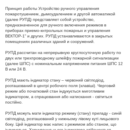
Принцип работы Устройство ручного управления
пожаротушением, дымоудалением и другой автоматикой
(далее РУПД) представляет собой устройство,
предназначенное для ручного включения режимов в
приборах приемо-кнтрольных пожарных и управления
ВЕКТОР-1" и других. РУПД устанавливаются в закрытых
помещениях различных зданий и сооружений.
РУПД рассчитан на непрерывную круглосуточную работу по
двух или трехпроводному шлейфу пожарной сигнализации
(далее ШПС) с номинальным напряжением питания ШПС 12
В или 24 В.
РУПД мають індикатор стану – червоний світлодіод,
розташований в центрі робочого поля (клавіші). Черговий
режим або початковий стан індукується миготливим
індикатором, а спрацювання або натискання - світиться
постійно.
РУПД можуть мати індикатор режиму (стану) приладу - синій
світлодіод, розташований у нижньому лівому куті лицьового
боку. Цей індикатор має напис з режимом або станом, що
індукується. Харчування цього індикатора здійснюється