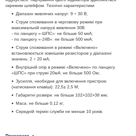
окремим шлейфом. Технічні характеристики
Діапазон живлячих напруг: 9 ÷ 30 В;
Струм споживання в черговому режимі при
максимальній напрузі живлення 30В:
- по ланцюгу «-ШПС»: не більше 50 мкА;
- по ланцюгу «-24В»: не більше 500 мкА;
Струм споживання в режимі «Включено»
встановлюється зовнішнім резистором у діапазоні
значень: 2 ÷ 20 мА;
Внутрішній опір в режимі «Включено» по ланцюгу
«ШПС» при струмі 20мА: не більше 500 Ом;
Зусилля, необхідне для включення пристрою
(натискання клавіші): 22,5± 2,5 М;
Габаритні розміри: не більше 102×102×38 мм;
Маса: не більше 0,12 кг;
Середній термін служби не менше 10 років.
Приховати