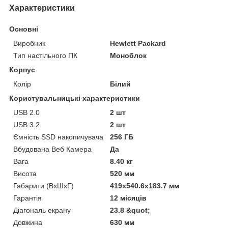
Характеристики
Основні
Виробник
Hewlett Packard
Тип настільного ПК
Моноблок
Корпус
Колір
Білий
Користувальницькі характеристики
USB 2.0
2 шт
USB 3.2
2 шт
Ємність SSD накопичувача
256 ГБ
Вбудована Веб Камера
Да
Вага
8.40 кг
Висота
520 мм
Габарити (ВхШхГ)
419x540.6x183.7 мм
Гарантія
12 місяців
Діагональ екрану
23.8 &quot;
Довжина
630 мм