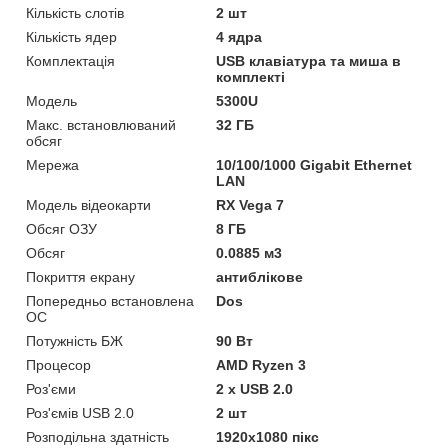
Кількість слотів
2 шт
Кількість ядер
4 ядра
Комплектація
USB клавіатура та миша в
комплекті
Мoдель
5300U
Макс. встановлюваний
32 ГБ
обсяг
Мережа
10/100/1000 Gigabit Ethernet
LAN
Модель відеокарти
RX Vega 7
Обсяг ОЗУ
8 ГБ
Обсяг
0.0885 м3
Покриття екрану
антиблікове
Попередньо встановлена
Dos
ОС
Потужність БЖ
90 Вт
Процесор
AMD Ryzen 3
Роз'єми
2 х USB 2.0
Роз'ємів USB 2.0
2 шт
Розподільна здатність
1920x1080 пікс