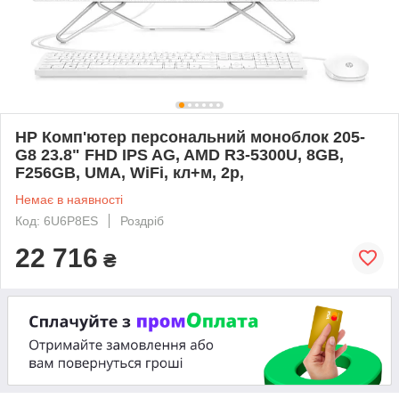
HP Комп'ютер персональний моноблок 205-
G8 23.8" FHD IPS AG, AMD R3-5300U, 8GB,
F256GB, UMA, WiFi, кл+м, 2р,
Немає в наявності
Код: 6U6P8ES
Роздріб
22 716
₴