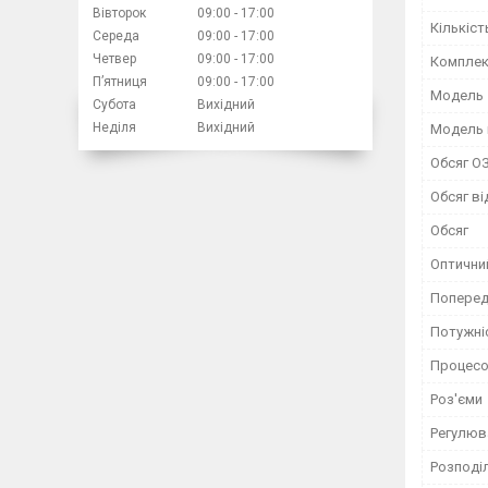
Вівторок
09:00
17:00
Кількіст
Середа
09:00
17:00
Четвер
09:00
17:00
Комплек
Пʼятниця
09:00
17:00
Мoдель
Субота
Вихідний
Неділя
Вихідний
Модель 
Обсяг О
Обсяг ві
Обсяг
Оптични
Поперед
Потужні
Процес
Роз'єми
Регулюв
Розподі