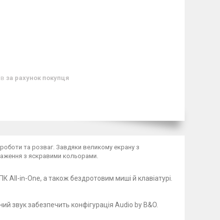
ів
за рахунок покупця
я роботи та розваг. Завдяки великому екрану з
раження з яскравими кольорами.
К All-in-One, а також бездротовим миші й клавіатурі.
мний звук забезпечить конфігурація Audio by B&O.