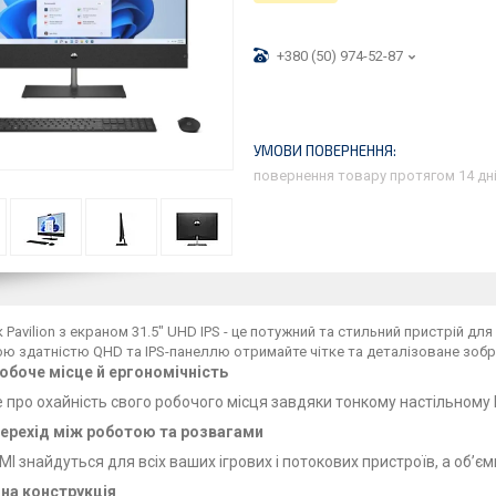
+380 (50) 974-52-87
повернення товару протягом 14 дн
Pavilion з екраном 31.5" UHD IPS - це потужний та стильний пристрій дл
ю здатністю QHD та IPS-панеллю отримайте чітке та деталізоване зоб
обоче місце й ергономічність
 про охайність свого робочого місця завдяки тонкому настільному П
перехід між роботою та розвагами
MI знайдуться для всіх ваших ігрових і потокових пристроїв, а об’є
на конструкція