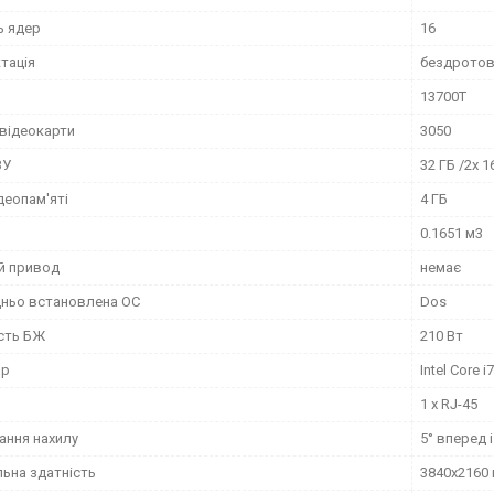
ь ядер
16
тація
бездротові
13700T
відеокарти
3050
ЗУ
32 ГБ /2х 1
деопам'яті
4 ГБ
0.1651 м3
й привод
немає
ньо встановлена ОС
Dos
сть БЖ
210 Вт
ор
Intel Core i7
1 x RJ-45
ання нахилу
5° вперед і
льна здатність
3840x2160 