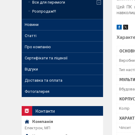
Все для перемоги
Цей ПК 
Розпродаж!!!
навколи
Новини
Статті
Характ
Про компанію
ОСНОВН
Сертифікати та ліцензії
Виробни
Відгуки
Тип наст
МУЛЬТ
Доставка та оплата
Вбудова
Фотогалерея
КОРПУС
Колір
Контакти
ХАРАКТ
Чіпсет
Електрон, МП