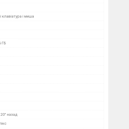
 клавіатура і миша
6 ГБ
 20° назад
пікс