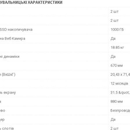
УВАЛЬНИЦЬКІ ХАРАКТЕРИСТИКИ
2 шт
2 шт
 SSD накопичувача
1000 ГБ
на Веб Камера
Да
18.85 кг
ні динаміки
Да
670 мм
 (ВхШхГ)
20,43 x 71,
12 місяців
ль екрану
31.5 &quot;
а
880 мм
ово
Безпровідн
дер
Да
ь слотів
2 шт