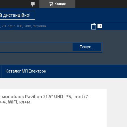
Кошик
й дистанційно!
28, офіс 108, Київ, Україна
Пошук...
Каталог МП Електрон
оноблок Pavilion 31.5" UHD IPS, Intel i7-
-4, WiFi, кл+м,