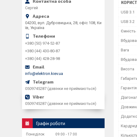
КОРИСТ
Сергей
USB 3.1
USB 3.2
04200, вул. Дубровицька, 28, офіс 108, Ки
їв, Україна
Ємність
Вбудова
+380 (50) 974-52-87
Вага
+380 (44) 430-80-87
+380 (44) 428-28-98
Вбудова
Висота
info@elektron.kiev.ua
Габарити
Гарантія
0509745287 (дзвінки не приймаються)
Діагона
0509745287 (дзвінки не приймаються)
Довжин
Додатк
Графік роботи
Кардри
Понеділок
09:00
17:00
Кількіст