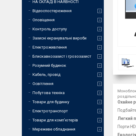
НА СКЛАДІ В НАЯВНОСТІ
Відеоспостереження
Оповіщення
Контроль доступу
Захисні екранувальні вироби
Електроживлення
Блискавкозахист і грозозахист
Розумний будинок
Кабель, провід
Освітлення
Моноблок 
Побутова техніка
роздільно
Товари для будинку
Охайне р
Подбайте
Електротранспорт
Легкий 
Товари для комп'ютерів
Порти HD
Мережеве обладнання
Екологіч