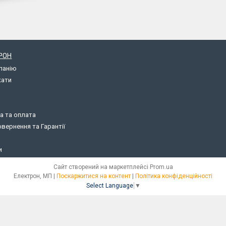
РОН
панію
кати
а та оплата
вернення та Гарантії
и
Сайт створений на маркетплейсі
Prom.ua
Електрон, МП |
Поскаржитися на контент
|
Політика конфіденційності
Select Language
▼