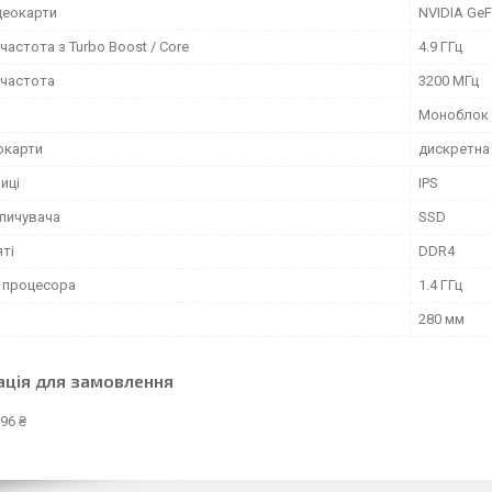
деокарти
NVIDIA GeF
частота з Turbo Boost / Core
4.9 ГГц
 частота
3200 МГц
Моноблок
окарти
дискретна
иці
IPS
опичувача
SSD
яті
DDR4
 процесора
1.4 ГГц
280 мм
ація для замовлення
96 ₴