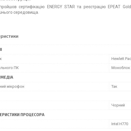
пройшов сертифікацію ENERGY STAR та реєстрацію EPEAT Gold 
шнього середовища.
еристики
І
к
Hewlett Pa
ільного ПК
Моноблок
ИМЕДІА
ний мікрофон
Так
Чорний
ЕРИСТИКИ ПРОЦЕСОРА
Intel H770