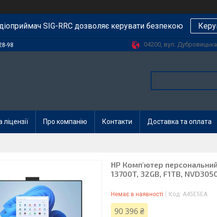
діоприймач SIG-RRC дозволяє керувати безпекою
Керу
04200, вул. Дубровицька, 
28-98
 ліцензії
Про компанію
Контакти
Доставка та оплата
HP Комп'ютер персональний м
13700T, 32GB, F1TB, NVD3050
Немає в наявності
Код:
A45E5EA
90 396 ₴