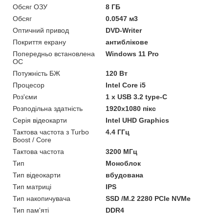
Обсяг ОЗУ
8 ГБ
Обсяг
0.0547 м3
Оптичний привод
DVD-Writer
Покриття екрану
антиблікове
Попередньо встановлена
Windows 11 Pro
ОС
Потужність БЖ
120 Вт
Процесор
Intel Core i5
Роз'єми
1 x USB 3.2 type-C
Розподільна здатність
1920x1080 пікс
Серія відеокарти
Intel UHD Graphics
Тактова частота з Turbo
4.4 ГГц
Boost / Core
Тактова частота
3200 МГц
Тип
Моноблок
Тип відеокарти
вбудована
Тип матриці
IPS
Тип накопичувача
SSD /M.2 2280 PCIe NVMe
Тип пам'яті
DDR4