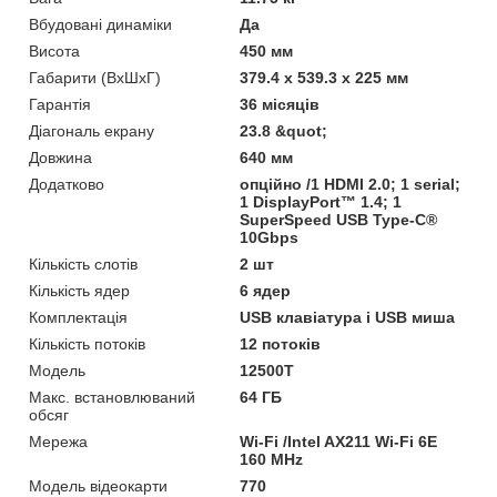
Вбудовані динаміки
Да
Висота
450 мм
Габарити (ВхШхГ)
379.4 x 539.3 x 225 мм
Гарантія
36 місяців
Діагональ екрану
23.8 &quot;
Довжина
640 мм
Додатково
опційно /1 HDMI 2.0; 1 serial;
1 DisplayPort™ 1.4; 1
SuperSpeed USB Type-C®
10Gbps
Кількість слотів
2 шт
Кількість ядер
6 ядер
Комплектація
USB клавіатура і USB миша
Кількість потоків
12 потоків
Мoдель
12500T
Макс. встановлюваний
64 ГБ
обсяг
Мережа
Wi-Fi /Intel AX211 Wi-Fi 6E
160 MHz
Модель відеокарти
770