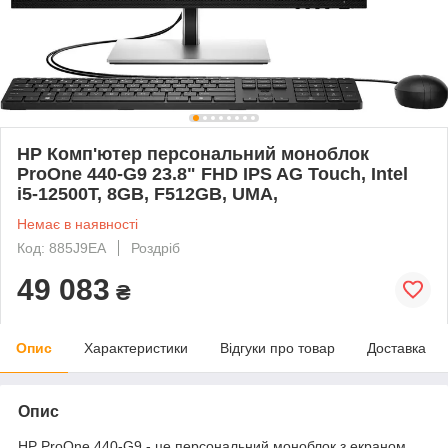
HP Комп'ютер персональний моноблок
ProOne 440-G9 23.8" FHD IPS AG Touch, Intel
i5-12500T, 8GB, F512GB, UMA,
Немає в наявності
Код: 885J9EA
Роздріб
49 083
₴
Опис
Характеристики
Відгуки про товар
Доставка
Опис
HP ProOne 440-G9 - це персональний моноблок з екраном