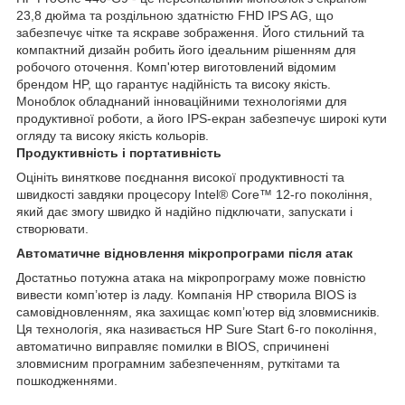
23,8 дюйма та роздільною здатністю FHD IPS AG, що
забезпечує чітке та яскраве зображення. Його стильний та
компактний дизайн робить його ідеальним рішенням для
робочого оточення. Комп'ютер виготовлений відомим
брендом HP, що гарантує надійність та високу якість.
Моноблок обладнаний інноваційними технологіями для
продуктивної роботи, а його IPS-екран забезпечує широкі кути
огляду та високу якість кольорів.
Продуктивність і портативність
Оцініть виняткове поєднання високої продуктивності та
швидкості завдяки процесору Intel® Core™ 12-го покоління,
який дає змогу швидко й надійно підключати, запускати і
створювати.
Автоматичне відновлення мікропрограми після атак
Достатньо потужна атака на мікропрограму може повністю
вивести комп’ютер із ладу. Компанія HP створила BIOS із
самовідновленням, яка захищає комп’ютер від зловмисників.
Ця технологія, яка називається HP Sure Start 6-го покоління,
автоматично виправляє помилки в BIOS, спричинені
зловмисним програмним забезпеченням, руткітами та
пошкодженнями.