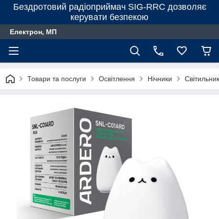
Бездротовий радіоприймач SIG-RRC дозволяє
керувати безпекою
Електрон, МП
Товари та послуги
Освітлення
Нічники
Світильни