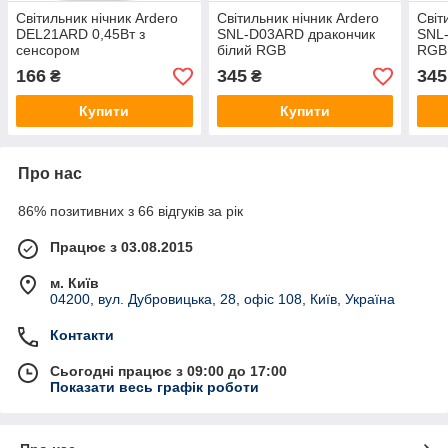
Світильник нічник Ardero
Світильник нічник Ardero
Світ
DEL21ARD 0,45Вт з
SNL-D03ARD дракончик
SNL-
сенсором
білий RGB
RGB
166
345
345
₴
₴
Купити
Купити
Про нас
86% позитивних з 66 відгуків за рік
Працює з 03.08.2015
м. Київ
04200, вул. Дубровицька, 28, офіс 108, Київ, Україна
Контакти
Сьогодні працює з 09:00 до 17:00
Показати весь графік роботи