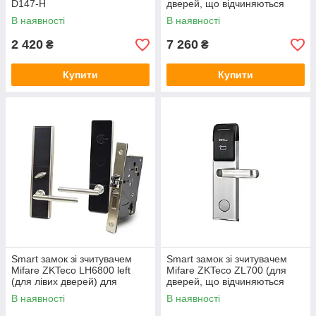
D147-H
дверей, що відчиняються
вправо) для готелів
В наявності
В наявності
2 420
7 260
₴
₴
Купити
Купити
Smart замок зі зчитувачем
Smart замок зі зчитувачем
Mifare ZKTeco LH6800 left
Mifare ZKTeco ZL700 (для
(для лівих дверей) для
дверей, що відчиняються
готелів
вправо) для готелів
В наявності
В наявності