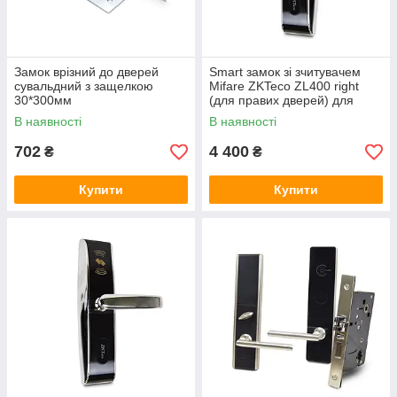
Замок врізний до дверей
Smart замок зі зчитувачем
сувальдний з защелкою
Mifare ZKTeco ZL400 right
30*300мм
(для правих дверей) для
готелів
В наявності
В наявності
702
4 400
₴
₴
Купити
Купити