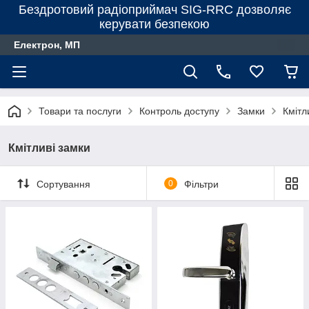
Бездротовий радіоприймач SIG-RRC дозволяє
керувати безпекою
Електрон, МП
Товари та послуги
Контроль доступу
Замки
Кмітл
Кмітливі замки
Сортування
0
Фільтри