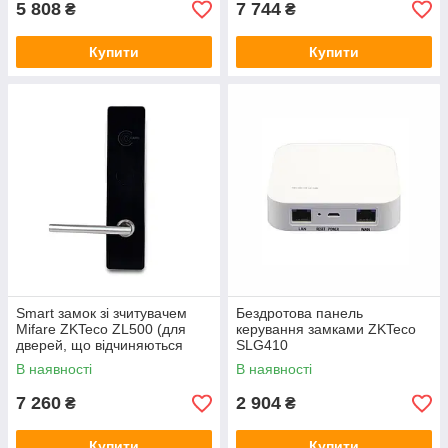
5 808
7 744
₴
₴
Купити
Купити
Smart замок зі зчитувачем
Бездротова панель
Mifare ZKTeco ZL500 (для
керування замками ZKTeco
дверей, що відчиняються
SLG410
вліво) для готелів
В наявності
В наявності
7 260
2 904
₴
₴
Купити
Купити