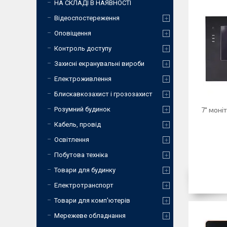
НА СКЛАДІ В НАЯВНОСТІ
Відеоспостереження
Оповіщення
Контроль доступу
Захисні екранувальні вироби
Електроживлення
Блискавкозахист і грозозахист
Розумний будинок
7" моні
Кабель, провід
Освітлення
Побутова техніка
Товари для будинку
Електротранспорт
Товари для комп'ютерів
Мережеве обладнання