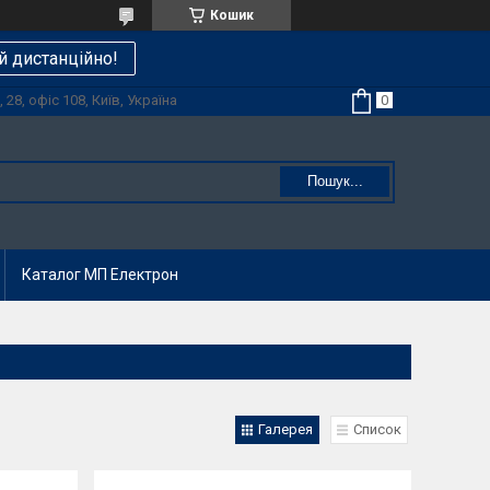
Кошик
й дистанційно!
28, офіс 108, Київ, Україна
Пошук...
Каталог МП Електрон
Галерея
Список