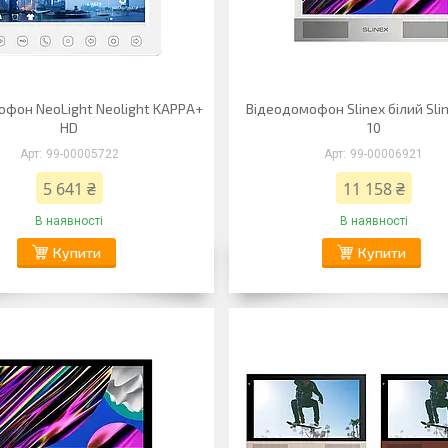
офон NeoLight Neolight KAPPA+
Відеодомофон Slinex білий Slin
HD
10
99-00005722
99-00006921
5 641 ₴
11 158 ₴
В наявності
В наявності
Купити
Купити