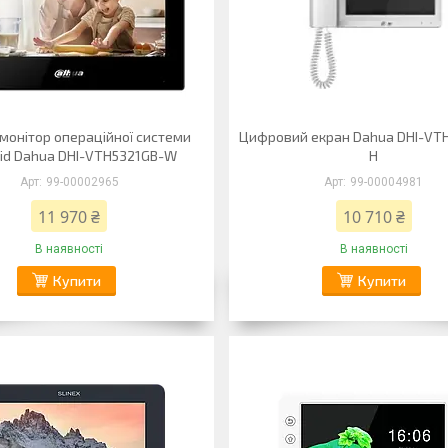
IP монітор операційної системи
Цифровий екран Dahua DHI-VT
id Dahua DHI-VTH5321GB-W
H
99-00002965
99-00004981
11 970 ₴
10 710 ₴
В наявності
В наявності
Купити
Купити