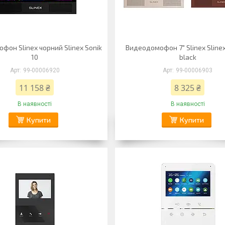
фон Slinex чорний Slinex Sonik
Видеодомофон 7" Slinex Slinex
10
black
99-00006920
99-00006903
11 158 ₴
8 325 ₴
В наявності
В наявності
Купити
Купити