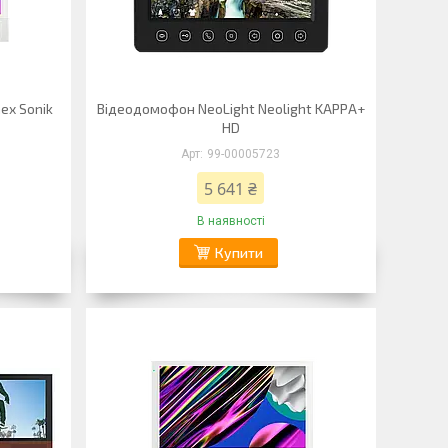
ex Sonik
Відеодомофон NeoLight Neolight KAPPA+
HD
99-00005723
5 641 ₴
В наявності
Купити