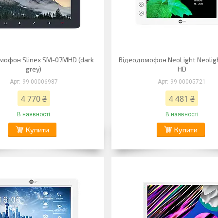
мофон Slinex SM-07MHD (dark
Відеодомофон NeoLight Neolig
grey)
HD
99-00006987
99-00005721
4 770 ₴
4 481 ₴
В наявності
В наявності
Купити
Купити