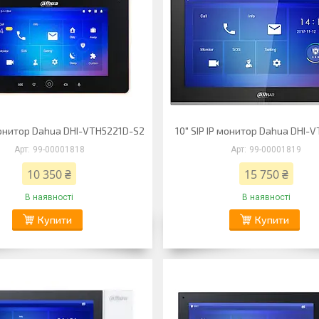
монитор Dahua DHI-VTH5221D-S2
10" SIP IP монитор Dahua DHI-
99-00001818
99-00001819
10 350 ₴
15 750 ₴
В наявності
В наявності
Купити
Купити