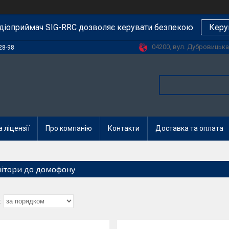
діоприймач SIG-RRC дозволяє керувати безпекою
Керу
04200, вул. Дубровицька, 
28-98
 ліцензії
Про компанію
Контакти
Доставка та оплата
ітори до домофону