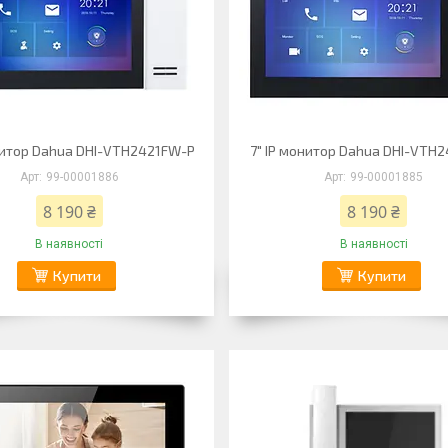
онитор Dahua DHI-VTH2421FW-P
7" IP монитор Dahua DHI-VTH
99-00001886
99-00001885
8 190 ₴
8 190 ₴
В наявності
В наявності
Купити
Купити