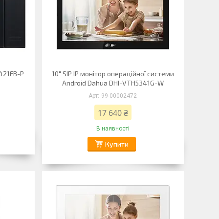
2421FB-P
10" SIP IP монітор операційної системи
Android Dahua DHI-VTH5341G-W
99-00002472
17 640 ₴
В наявності
Купити