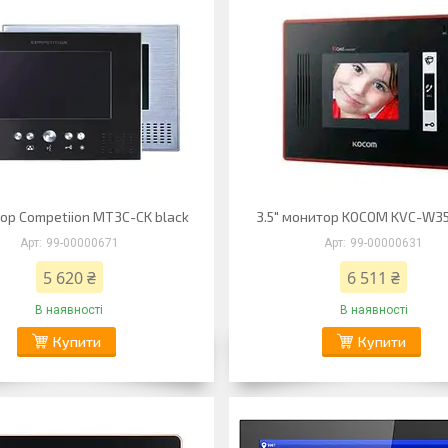
тор Competiion MT3C-CK black
3.5" монитор KOCOM KVC-W35
99-00000671
99-00000631
5 620 ₴
6 511 ₴
В наявності
В наявності
Купити
Купити