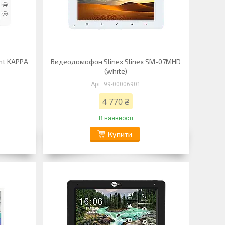
ht KAPPA
Видеодомофон Slinex Slinex SM-07MHD
(white)
99-00006901
4 770 ₴
В наявності
Купити