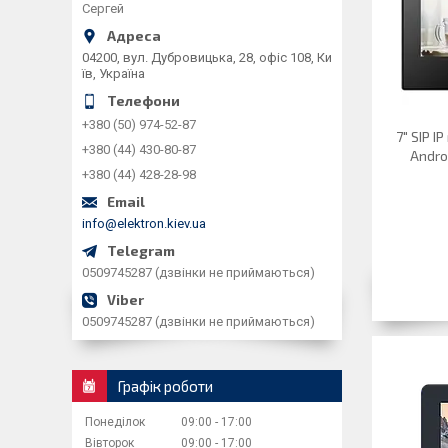
Сергей
04200, вул. Дубровицька, 28, офіс 108, Ки
їв, Україна
+380 (50) 974-52-87
7" SIP 
+380 (44) 430-80-87
Andro
+380 (44) 428-28-98
info@elektron.kiev.ua
0509745287 (дзвінки не приймаються)
0509745287 (дзвінки не приймаються)
Графік роботи
Понеділок
09:00
17:00
Вівторок
09:00
17:00