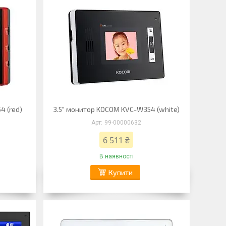
4 (red)
3.5" монитор KOCOM KVC-W354 (white)
99-00000632
6 511 ₴
В наявності
Купити