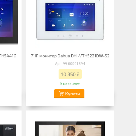
VTH5441G
7" IP монитор Dahua DHI-VTH5221DW-S2
99-00001894
10 350 ₴
В наявності
Купити