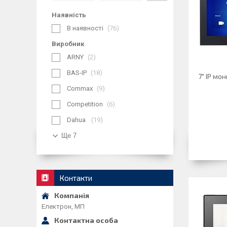
Наявність
В наявності
76
Виробник
ARNY
2
BAS-IP
18
7" IP м
Commax
9
Competition
6
Dahua
19
Ще 7
Контакти
Електрон, МП