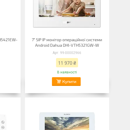
H5421EW-
7" SIP IP монітор операційної системи
Android Dahua DHI-VTH5321GW-W
99-00002966
11 970 ₴
В наявності
Купити