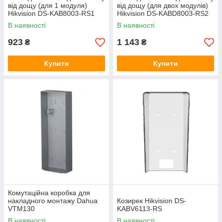
від дощу (для 1 модуля)
від дощу (для двох модулів)
Hikvision DS-KAB8003-RS1
Hikvision DS-KABD8003-RS2
В наявності
В наявності
923
1 143
₴
₴
Купити
Купити
Комутаційна коробка для
накладного монтажу Dahua
Козирек Hikvision DS-
VTM130
KABV6113-RS
В наявності
В наявності