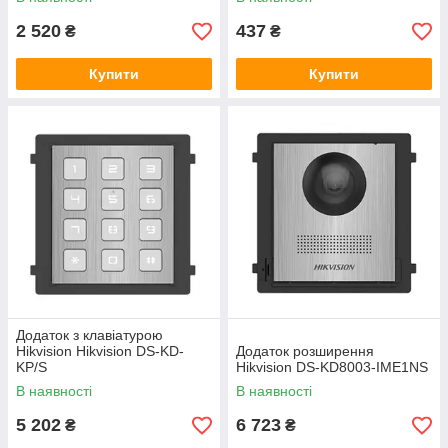
2 520
437
₴
₴
Купити
Купити
Додаток з клавіатурою
Hikvision Hikvision DS-KD-
Додаток розширення
KP/S
Hikvision DS-KD8003-IME1NS
В наявності
В наявності
5 202
6 723
₴
₴