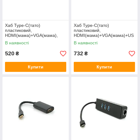
Хаб Type-C(тато)
Хаб Type-C(тато)
пластиковий,
пластиковий,
HDMI(мама)+VGA(мама),
HDMI(мама)+VGA(мама)+US
23cm, Silver
B3.0(мама)+PD(мама), 23cm,
В наявності
В наявності
Silver
520
732
₴
₴
Купити
Купити