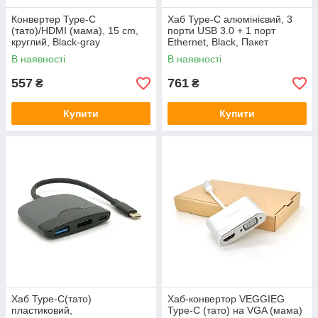
Конвертер Type-C
Хаб Type-C алюмінієвий, 3
(тато)/HDMI (мама), 15 cm,
порти USB 3.0 + 1 порт
круглий, Black-gray
Ethernet, Black, Пакет
В наявності
В наявності
557
761
₴
₴
Купити
Купити
Хаб Type-C(тато)
Хаб-конвертор VEGGIEG
пластиковий,
Type-C (тато) на VGA (мама)