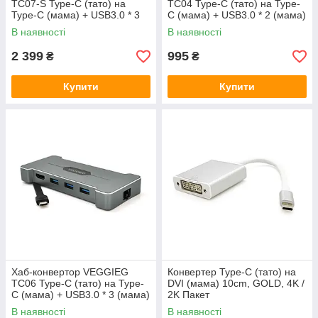
TC07-S Type-C (тато) на
TC04 Type-C (тато) на Type-
Type-C (мама) + USB3.0 * 3
C (мама) + USB3.0 * 2 (мама)
(мама) + HDMI (мама) +
+ HDMI (мама), 10 см, Silver,
В наявності
В наявності
SD/TF, 10 см, Silver, Box
Box
2 399
995
₴
₴
Купити
Купити
Хаб-конвертор VEGGIEG
Конвертер Type-C (тато) на
TC06 Type-C (тато) на Type-
DVI (мама) 10cm, GOLD, 4K /
C (мама) + USB3.0 * 3 (мама)
2K Пакет
+ HDMI (мама), Silver, Box
В наявності
В наявності