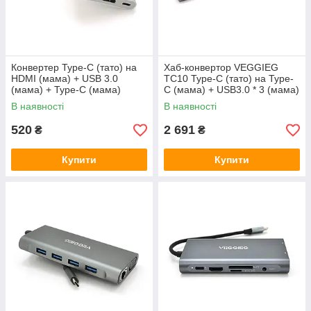
Конвертер Type-C (тато) на
Хаб-конвертор VEGGIEG
HDMI (мама) + USB 3.0
TC10 Type-C (тато) на Type-
(мама) + Type-C (мама)
C (мама) + USB3.0 * 3 (мама)
10cm, Silver, 4K / 2K Пакет
+ HDMI (мама) + VGA (мама)
В наявності
В наявності
+ jack3.5 (мама) + SD /
520
2 691
₴
₴
Купити
Купити