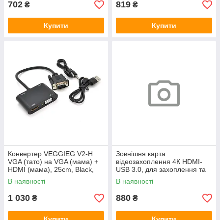
702
819
₴
₴
Купити
Купити
Конвертер VEGGIEG V2-H
Зовнішня карта
VGA (тато) на VGA (мама) +
відеозахоплення 4К HDMI-
HDMI (мама), 25cm, Black,
USB 3.0, для захоплення та
Пакет
запису відео з екрана
В наявності
В наявності
комп'ютера+ мікрофонний
вхід та вихід на
1 030
880
₴
₴
Купити
Купити