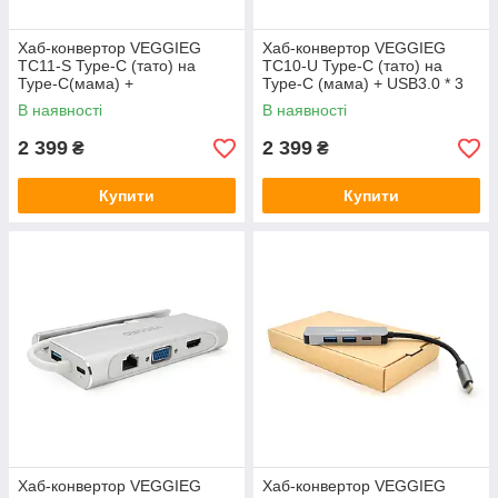
Хаб-конвертор VEGGIEG
Хаб-конвертор VEGGIEG
TC11-S Type-C (тато) на
TC10-U Type-C (тато) на
Type-C(мама) +
Type-C (мама) + USB3.0 * 3
USB3.0*3(мама) +
(мама) + HDMI (мама) + VGA
В наявності
В наявності
HDMI(мама) + jack3.5(мама)
(мама) + SD / TF + RJ45, 10
+ SD/TF + RJ45, 10 см,
2 399
2 399
₴
₴
Купити
Купити
Хаб-конвертор VEGGIEG
Хаб-конвертор VEGGIEG