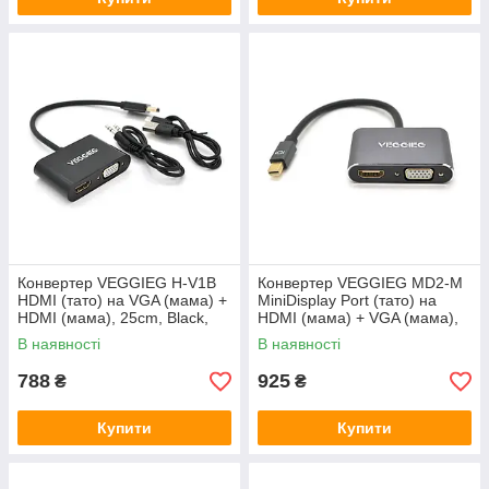
Конвертер VEGGIEG H-V1B
Конвертер VEGGIEG MD2-M
HDMI (тато) на VGA (мама) +
MiniDisplay Port (тато) на
HDMI (мама), 25cm, Black,
HDMI (мама) + VGA (мама),
Пакет
25cm, Silver, Пакет
В наявності
В наявності
788
925
₴
₴
Купити
Купити