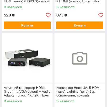
HDMI(мама)+USB3.0(мама)+
+ HDMI (мама), 10 см, Silver,
PD(мама), 23cm, Black
Box
В наявності
В наявності
520
873
₴
₴
Купити
Купити
Активний конвертер HDMI
Конвертер Hoco UA15 HDMI
(input) на VGA(output) + Audio
(тато)-Lighting (тато) 2м,
Adapter, Black, 4K / 2K, Пакет
обплетення, круглий
Black/Gray, Box
В наявності
В наявності