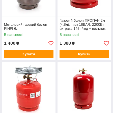
Газовий балон ПРОПАН 2кг
Металевий газовий балон
(4,8л), тиск 18BAR, 2200Вт,
PINPI 6л
витрата 145 г/год + пальник
20448, Red, Q4
В наявності
В наявності
1 400
1 388
₴
₴
Купити
Купити