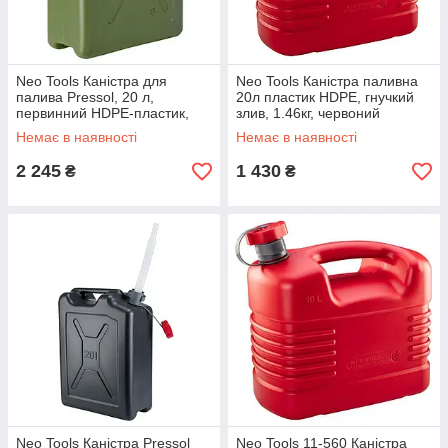
Neo Tools Каністра для
Neo Tools Каністра паливна
палива Pressol, 20 л,
20л пластик HDPE, гнучкий
первинний HDPE-пластик,
злив, 1.46кг, червоний
армійська, міцна, гнучкий
Немає в наявності
Немає в наявності
слив, вага 1.45
2 245
1 430
₴
₴
Neo Tools Каністра Pressol
Neo Tools 11-560 Каністра