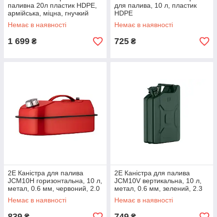
паливна 20л пластик HDPE,
для палива, 10 л, пластик
армійська, міцна, гнучкий
HDPE
злив, 1.45кг, чорний
Немає в наявності
Немає в наявності
1 699
725
₴
₴
2E Каністра для палива
2E Каністра для палива
JCM10H горизонтальна, 10 л,
JCM10V вертикальна, 10 л,
метал, 0.6 мм, червоний, 2.0
метал, 0.6 мм, зелений, 2.3
кг
кг
Немає в наявності
Немає в наявності
839
749
₴
₴