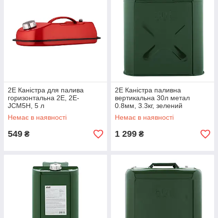
2E Каністра для палива
2E Каністра паливна
горизонтальна 2E, 2E-
вертикальна 30л метал
JCM5H, 5 л
0.8мм, 3.3кг, зелений
Немає в наявності
Немає в наявності
549
1 299
₴
₴