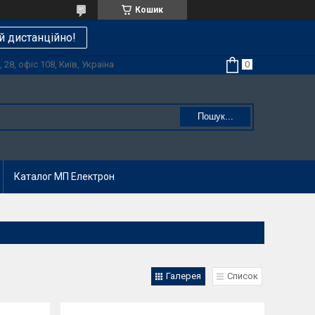
Кошик
й дистанційно!
28, офіс 108, Київ, Україна
Пошук...
Каталог МП Електрон
Галерея
Список