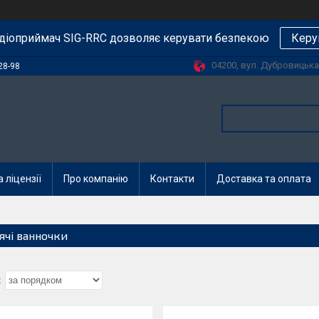
діоприймач SIG-RRC дозволяє керувати безпекою
Керу
04200, вул. Дубровицька, 
28-98
 ліцензії
Про компанію
Контакти
Доставка та оплата
ячі ванночки