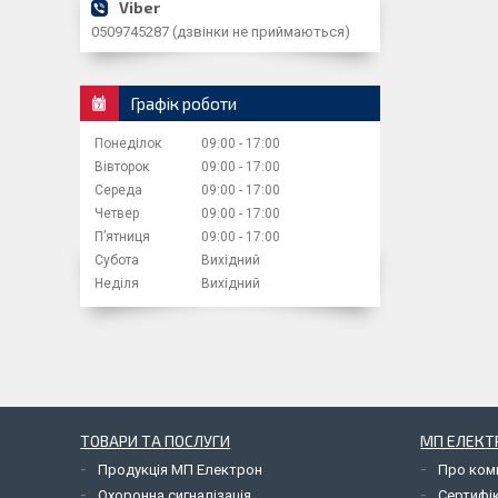
0509745287 (дзвінки не приймаються)
Графік роботи
Понеділок
09:00
17:00
Вівторок
09:00
17:00
Середа
09:00
17:00
Четвер
09:00
17:00
Пʼятниця
09:00
17:00
Субота
Вихідний
Неділя
Вихідний
ТОВАРИ ТА ПОСЛУГИ
МП ЕЛЕКТ
Продукція МП Електрон
Про ком
Охоронна сигналізація
Сертифі