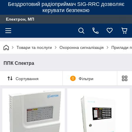
Бездротовий радіоприймач SIG-RRC дозволяє
керувати безпекою
Електрон, МП
Товари та послуги
Охоронна сигналізація
Прилади п
ППК Спектра
Сортування
0
Фільтри