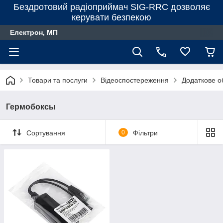
Бездротовий радіоприймач SIG-RRC дозволяє
керувати безпекою
Електрон, МП
Товари та послуги
Відеоспостереження
Додаткове 
Гермобоксы
Сортування
0
Фільтри