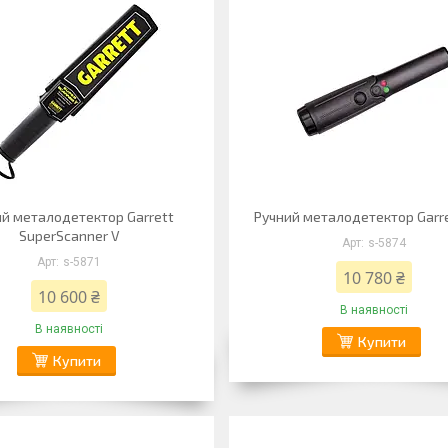
ий металодетектор Garrett
Ручний металодетектор Garr
SuperScanner V
s-5874
s-5871
10 780 ₴
10 600 ₴
В наявності
В наявності
Купити
Купити