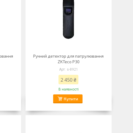
лювання
Ручний детектор для патрулювання
ZKTeco P30
s-8921
2 450 ₴
В наявності
Купити