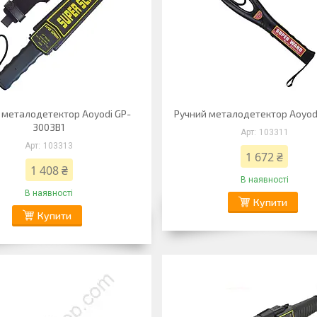
 металодетектор Aoyodi GP-
Ручний металодетектор Aoyod
3003B1
103311
103313
1 672 ₴
1 408 ₴
В наявності
В наявності
Купити
Купити