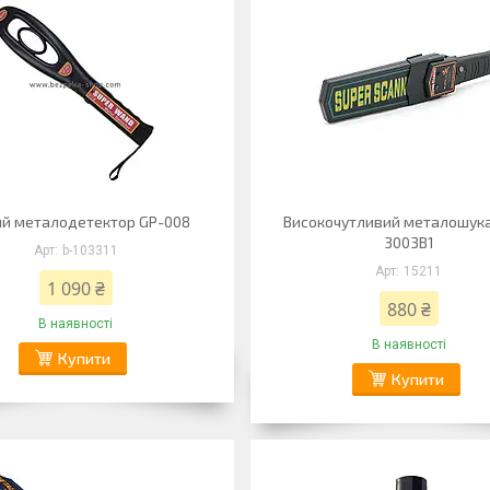
ий металодетектор GP-008
Високочутливий металошук
3003B1
b-103311
15211
1 090 ₴
880 ₴
В наявності
В наявності
Купити
Купити