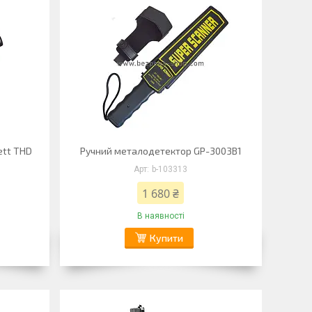
ett THD
Ручний металодетектор GP-3003B1
b-103313
1 680 ₴
В наявності
Купити