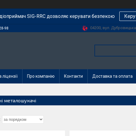
діоприймач SIG-RRC дозволяє керувати безпекою
Керу
04200, вул. Дубровицька, 
28-98
 ліцензії
Про компанію
Контакти
Доставка та оплата
ні металошукачі