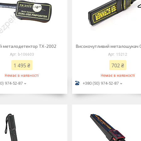
й металодетектор TX-2002
Високочутливий металошукач 
b-106603
15212
1 495 ₴
702 ₴
Немає в наявності
Немає в наявності
0) 974-52-87
+380 (50) 974-52-87