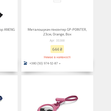
ор ANENG
Металошукач піноінтер GP-POINTER,
23см, Orange, Box
35388
644 ₴
Немає в наявності
+380 (50) 974-52-87