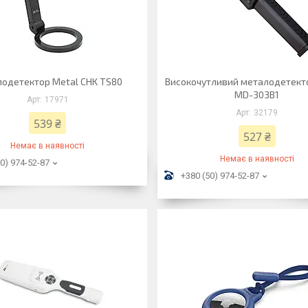
одетектор Metal CHK TS80
Високочутливий металодетект
MD-303B1
17971
32179
539 ₴
527 ₴
Немає в наявності
Немає в наявності
0) 974-52-87
+380 (50) 974-52-87