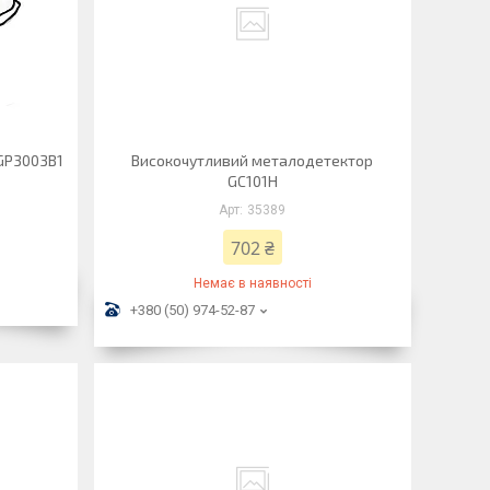
GP3003B1
Високочутливий металодетектор
GC101H
35389
702 ₴
Немає в наявності
+380 (50) 974-52-87