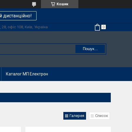
Кошик
й дистанційно!
28, офіс 108, Київ, Україна
Пошук...
Каталог МП Електрон
Галерея
Список