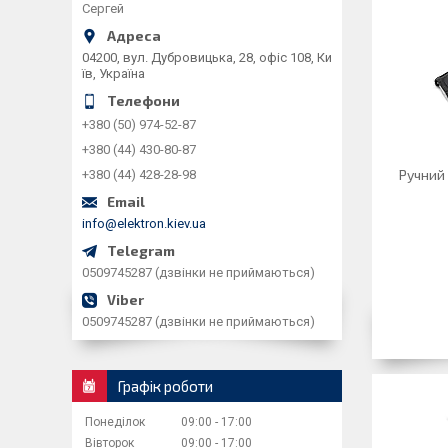
Сергей
04200, вул. Дубровицька, 28, офіс 108, Ки
їв, Україна
+380 (50) 974-52-87
+380 (44) 430-80-87
Ручний
+380 (44) 428-28-98
info@elektron.kiev.ua
0509745287 (дзвінки не приймаються)
0509745287 (дзвінки не приймаються)
Графік роботи
Понеділок
09:00
17:00
Вівторок
09:00
17:00