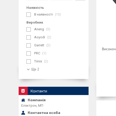
Наявність
В наявності
15
Виробник
Aneng
3
Aoyodi
2
Garrett
2
Високоч
PRC
1
Trinix
2
Ще 2
Контакти
Електрон, МП