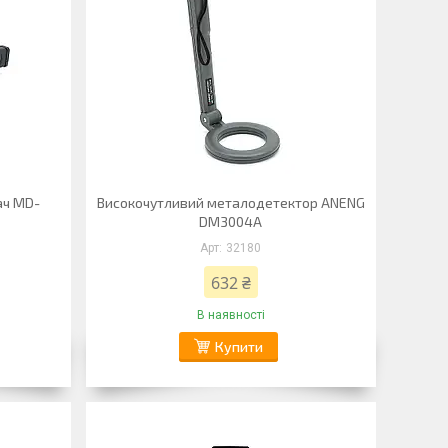
ач MD-
Високочутливий металодетектор ANENG
DM3004A
32180
632 ₴
В наявності
Купити