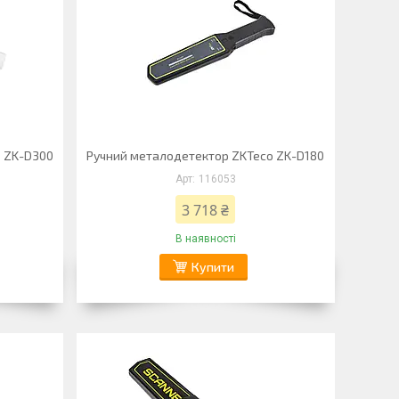
o ZK-D300
Ручний металодетектор ZKTeco ZK-D180
116053
3 718 ₴
В наявності
Купити