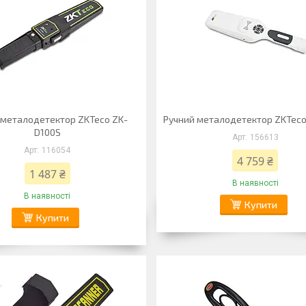
 металодетектор ZKTeco ZK-
Ручний металодетектор ZKTec
D100S
156613
116054
4 759 ₴
1 487 ₴
В наявності
В наявності
Купити
Купити