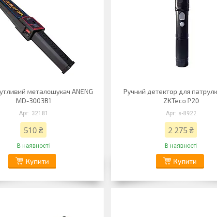
утливий металошукач ANENG
Ручний детектор для патру
MD-3003B1
ZKTeco P20
32181
s-8922
510 ₴
2 275 ₴
В наявності
В наявності
Купити
Купити