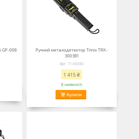
i GP-008
Ручний металодетектор Trinix TRX-
3003B1
71-00083
1 415 ₴
В наявності
Купити