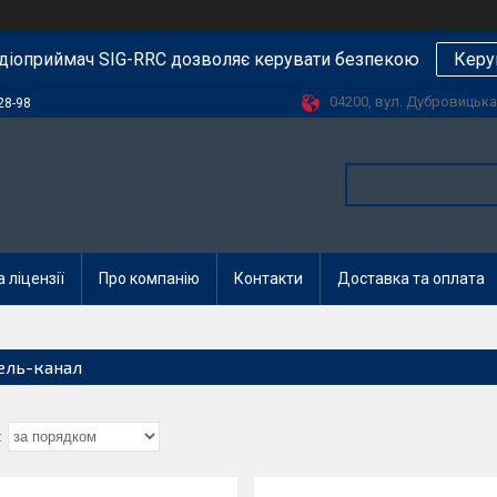
діоприймач SIG-RRC дозволяє керувати безпекою
Керу
04200, вул. Дубровицька, 
28-98
 ліцензії
Про компанію
Контакти
Доставка та оплата
ель-канал