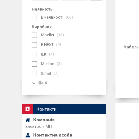
Наявність
В наявності
66
Виробник
Moeller
13
E.NEXT
9
Кабель
IEK
4
Merlion
3
Simet
7
Ще 4
Контакти
Електрон, МП