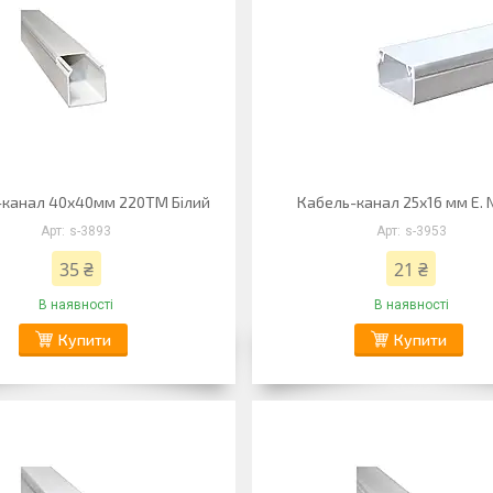
-канал 40х40мм 220ТМ Білий
Кабель-канал 25х16 мм E.
s-3893
s-3953
35 ₴
21 ₴
В наявності
В наявності
Купити
Купити