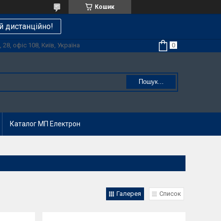
Кошик
й дистанційно!
28, офіс 108, Київ, Україна
Пошук...
Каталог МП Електрон
Галерея
Список