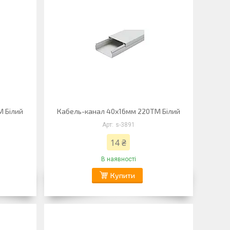
М Білий
Кабель-канал 40х16мм 220ТМ Білий
s-3891
14 ₴
В наявності
Купити