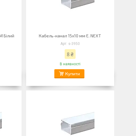
М Білий
Кабель-канал 15х10 мм E. NEXT
s-3950
8 ₴
В наявності
Купити