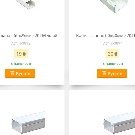
-канал 40х25мм 220ТМ Білий
Кабель-канал 60х40мм 220Т
s-3892
s-3894
19 ₴
30 ₴
В наявності
В наявності
Купити
Купити