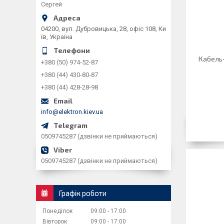
Сергей
04200, вул. Дубровицька, 28, офіс 108, Ки
їв, Україна
Кабель
+380 (50) 974-52-87
+380 (44) 430-80-87
+380 (44) 428-28-98
info@elektron.kiev.ua
0509745287 (дзвінки не приймаються)
0509745287 (дзвінки не приймаються)
Графік роботи
Понеділок
09:00
17:00
Вівторок
09:00
17:00