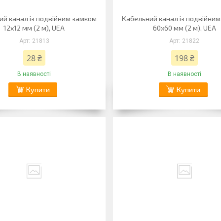
ий канал із подвійним замком
Кабельний канал із подвійни
12х12 мм (2 м), UEA
60х60 мм (2 м), UEA
21813
21822
28 ₴
198 ₴
В наявності
В наявності
Купити
Купити