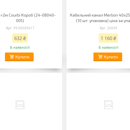
L=2м Courbi Короб (24-08040-
Кабельний канал Merlion 40х2
005)
(10 шт. упаковка) ціна за уп
99-00005617
26699
632 ₴
1 160 ₴
В наявності
В наявності
Купити
Купити