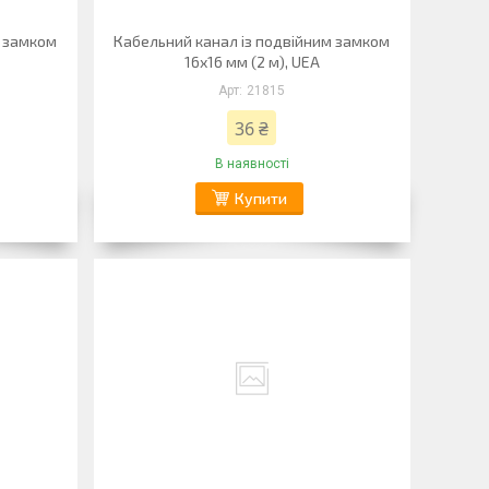
м замком
Кабельний канал із подвійним замком
16х16 мм (2 м), UEA
21815
36 ₴
В наявності
Купити