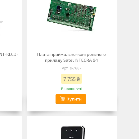
INT-KLCD-
Плата приймально-контрольного
приладу Satel INTEGRA 64
s-7667
7 755 ₴
В наявності
Купити