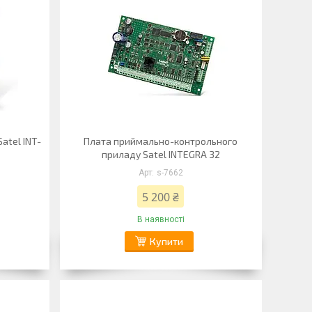
atel INT-
Плата приймально-контрольного
приладу Satel INTEGRA 32
s-7662
5 200 ₴
В наявності
Купити