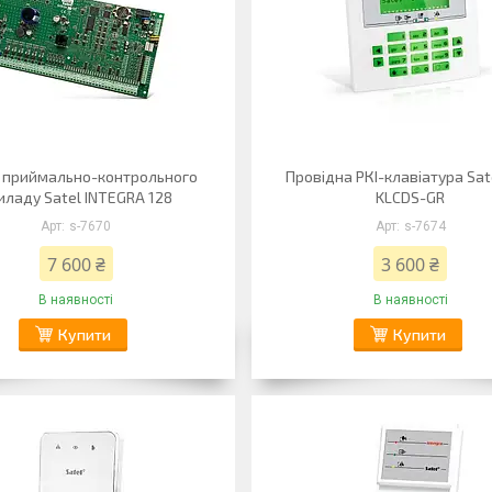
 приймально-контрольного
Провідна РКІ-клавіатура Sate
иладу Satel INTEGRA 128
KLCDS-GR
s-7670
s-7674
7 600 ₴
3 600 ₴
В наявності
В наявності
Купити
Купити