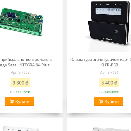
 приймально-контрольного
Клавіатура зі зчитувачем карт S
аду Satel INTEGRA 64 Plus
KLFR-BSB
s-7668
s-7686
9 300 ₴
5 400 ₴
В наявності
В наявності
Купити
Купити