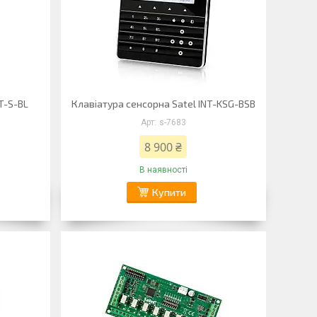
T-S-BL
Клавіатура сенсорна Satel INT-KSG-BSB
s-7683
8 900 ₴
В наявності
Купити