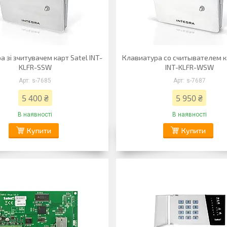
а зі зчитувачем карт Satel INT-
Клавиатура со считывателем к
KLFR-SSW
INT-KLFR-WSW
s-7685
s-7687
5 400 ₴
5 950 ₴
В наявності
В наявності
Купити
Купити