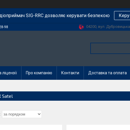
діоприймач SIG-RRC дозволяє керувати безпекою
Керу
04200, вул. Дубровицька, 
28-98
 ліцензії
Про компанію
Контакти
Доставка та оплата
 Satel