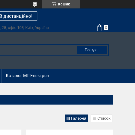
Кошик
й дистанційно!
28, офіс 108, Київ, Україна
Пошук...
Каталог МП Електрон
Галерея
Список