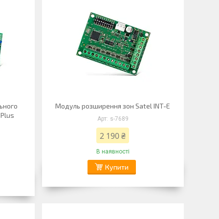
ьного
Модуль розширення зон Satel INT-E
 Plus
s-7689
2 190 ₴
В наявності
Купити