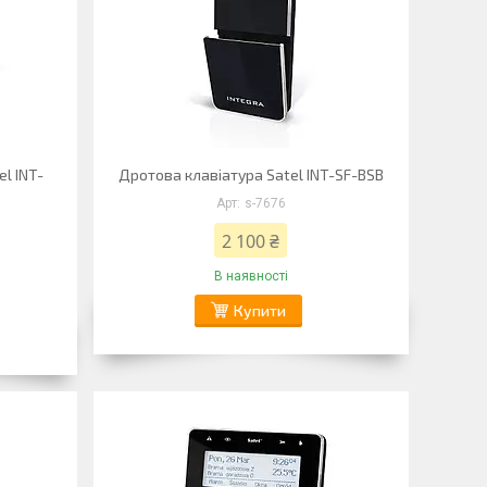
l INT-
Дротова клавіатура Satel INT-SF-BSB
s-7676
2 100 ₴
В наявності
Купити