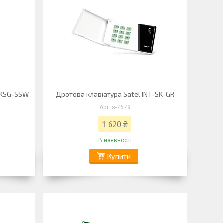
T-KSG-SSW
Дротова клавіатура Satel INT-SK-GR
s-7679
1 620 ₴
В наявності
Купити