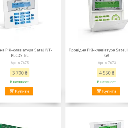
на РКІ-клавіатура Satel INT-
Провідна РКІ-клавіатура Satel 
KLCDS-BL
GR
s-7675
s-7673
3 700 ₴
4 550 ₴
В наявності
В наявності
Купити
Купити