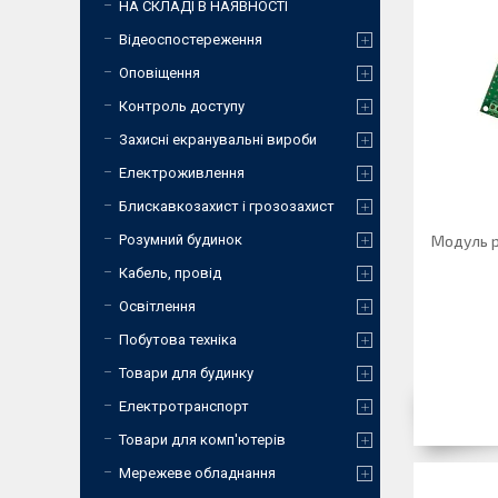
НА СКЛАДІ В НАЯВНОСТІ
Відеоспостереження
Оповіщення
Контроль доступу
Захисні екранувальні вироби
Електроживлення
Блискавкозахист і грозозахист
Розумний будинок
Модуль р
Кабель, провід
Освітлення
Побутова техніка
Товари для будинку
Електротранспорт
Товари для комп'ютерів
Мережеве обладнання