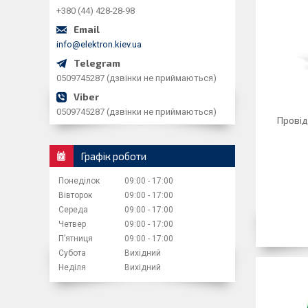
+380 (44) 428-28-98
info@elektron.kiev.ua
0509745287 (дзвінки не приймаються)
0509745287 (дзвінки не приймаються)
Провід
Графік роботи
Понеділок
09:00
17:00
Вівторок
09:00
17:00
Середа
09:00
17:00
Четвер
09:00
17:00
Пʼятниця
09:00
17:00
Субота
Вихідний
Неділя
Вихідний