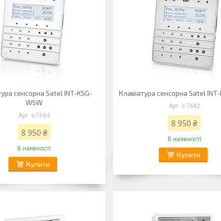
ура сенсорна Satel INT-KSG-
Клавіатура сенсорна Satel IN
WSW
s-7682
s-7684
8 950 ₴
8 950 ₴
В наявності
В наявності
Купити
Купити