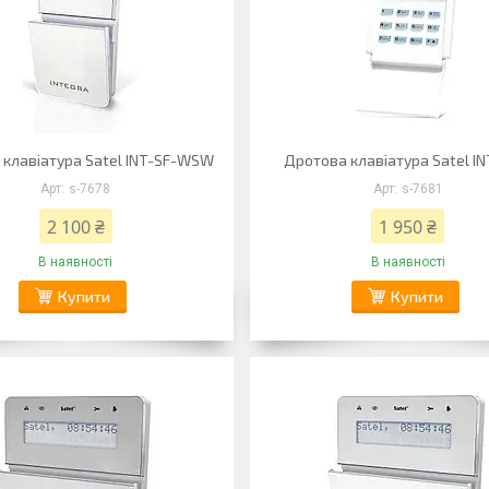
 клавіатура Satel INT-SF-WSW
Дротова клавіатура Satel IN
s-7678
s-7681
2 100 ₴
1 950 ₴
В наявності
В наявності
Купити
Купити