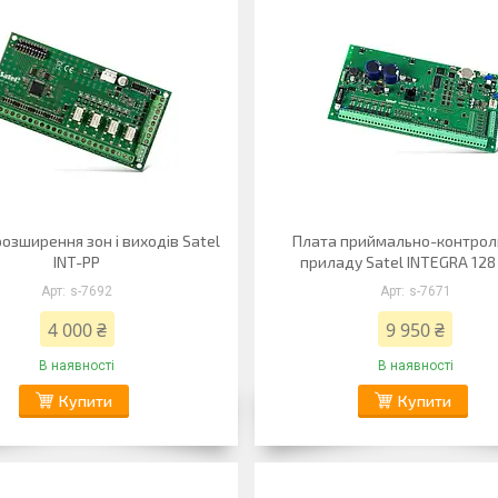
озширення зон і виходів Satel
Плата приймально-контрол
INT-PP
приладу Satel INTEGRA 128
s-7692
s-7671
4 000 ₴
9 950 ₴
В наявності
В наявності
Купити
Купити